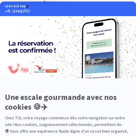
Océan Indien
Nos thématiques
Actif
Adult only