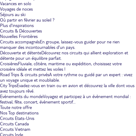
Vacances en solo
Voyages de noces
Séjours au ski
Où partir en février au soleil ?
Plus d'inspirations
Circuits & Découvertes
Nouvelles Frontières
Circuits accompagnés
En groupe, laissez-vous guider pour ne rien
manquer des incontournables d'un pays.
Découverte et détente
Découvrez nos circuits qui allient exploration et
détente pour un équilibre parfait.
Croisières
Fluviale, côtière, maritime ou expédition, choisissez votre
croisière idéale et mettez les voiles !
Road Trips & circuits privés
A votre rythme ou guidé par un expert : vivez
un voyage unique et inoubliable.
City Trips
Evadez-vous en train ou en avion et découvrez la ville dont vous
avez toujours rêvé.
Evènements du monde
Voyagez et participez à un évènement mondial :
festival, fête, concert, évènement sportif...
Toute notre offre
Nos Top destinations
Circuits Etats-Unis
Circuits Canada
Circuits Vietnam
Circuits Inde