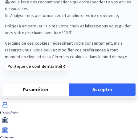
Aventure
Bien-être
Circuits privés
City Trips
Croisières
Culture