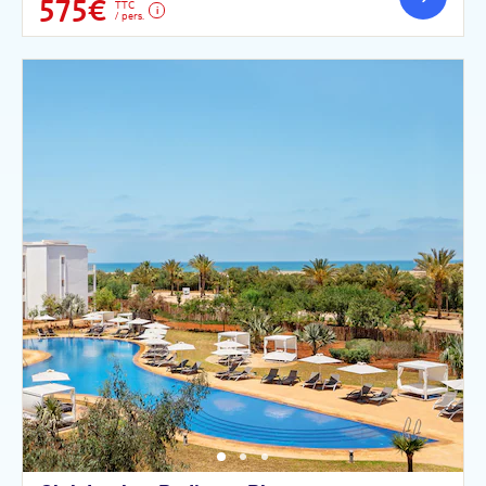
575€
TTC
/ pers.