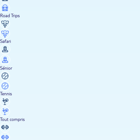
Road Trips
Safari
Sénior
Tennis
Tout compris