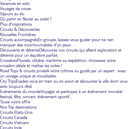
Vacances en solo
Voyages de noces
Séjours au ski
Où partir en février au soleil ?
Plus d'inspirations
Circuits & Découvertes
Nouvelles Frontières
Circuits accompagnés
En groupe, laissez-vous guider pour ne rien
manquer des incontournables d'un pays.
Découverte et détente
Découvrez nos circuits qui allient exploration et
détente pour un équilibre parfait.
Croisières
Fluviale, côtière, maritime ou expédition, choisissez votre
croisière idéale et mettez les voiles !
Road Trips & circuits privés
A votre rythme ou guidé par un expert : vivez
un voyage unique et inoubliable.
City Trips
Evadez-vous en train ou en avion et découvrez la ville dont vous
avez toujours rêvé.
Evènements du monde
Voyagez et participez à un évènement mondial :
festival, fête, concert, évènement sportif...
Toute notre offre
Nos Top destinations
Circuits Etats-Unis
Circuits Canada
Circuits Vietnam
Circuits Inde