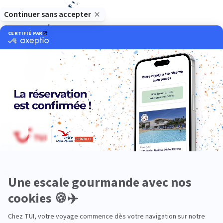
Océan Indien
Nos thématiques
Actif
Adult only