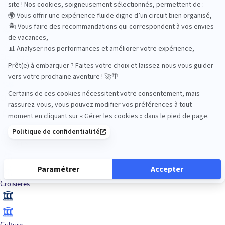
Aventure
Bien-être
Circuits privés
City Trips
Croisières
Culture