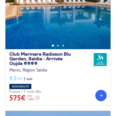
Club Marmara Radisson Blu
Garden, Saïdia - Arrivée
Oujda
Maroc, Région Saïdia
9,5
/10
5 avis
NOUVEAUTÉ
8 jours / 7 nuits dès
575€
TTC
/ pers.