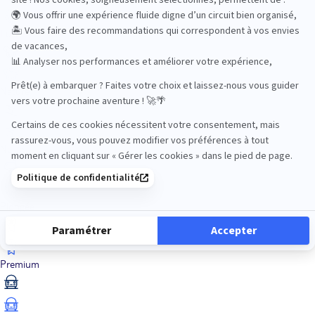
Luxe
Nature
Neige
Plongée
Premium