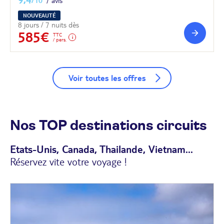
/10
7 avis
NOUVEAUTÉ
8 jours / 7 nuits dès
585€
TTC
/ pers.
Voir toutes les offres
Nos TOP destinations circuits
Etats-Unis, Canada, Thailande, Vietnam...
Réservez vite votre voyage !