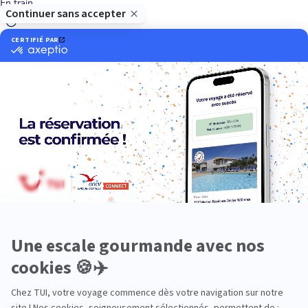
En train
Entre amis
Ethique
Golf
Hôtel de charme
Insolite