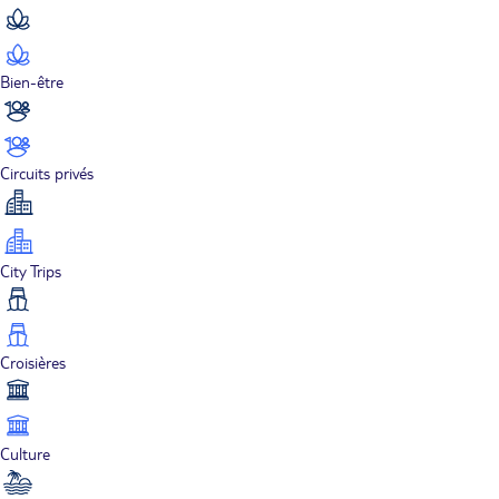
Bien-être
Circuits privés
City Trips
Croisières
Culture