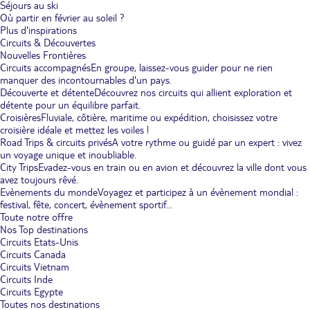
Séjours au ski
Où partir en février au soleil ?
Plus d'inspirations
Circuits & Découvertes
Nouvelles Frontières
Circuits accompagnés
En groupe, laissez-vous guider pour ne rien
manquer des incontournables d'un pays.
Découverte et détente
Découvrez nos circuits qui allient exploration et
détente pour un équilibre parfait.
Croisières
Fluviale, côtière, maritime ou expédition, choisissez votre
croisière idéale et mettez les voiles !
Road Trips & circuits privés
A votre rythme ou guidé par un expert : vivez
un voyage unique et inoubliable.
City Trips
Evadez-vous en train ou en avion et découvrez la ville dont vous
avez toujours rêvé.
Evènements du monde
Voyagez et participez à un évènement mondial :
festival, fête, concert, évènement sportif...
Toute notre offre
Nos Top destinations
Circuits Etats-Unis
Circuits Canada
Circuits Vietnam
Circuits Inde
Circuits Egypte
Toutes nos destinations