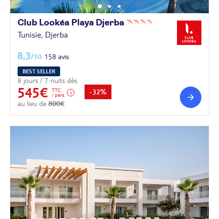
Club Lookéa Playa
Djerba
Tunisie, Djerba
8,3
/10
158 avis
BEST SELLER
8 jours / 7 nuits dès
545€
TTC
-32%
/ pers.
au lieu de
800€