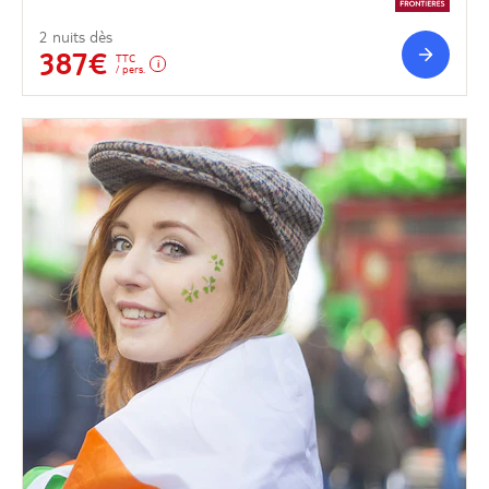
2 nuits dès
387€
TTC
/ pers.