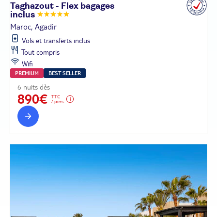
Taghazout - Flex bagages
inclus
Maroc, Agadir
Vols et transferts inclus
Tout compris
Wifi
PREMIUM
BEST SELLER
6 nuits dès
890€
TTC
/ pers.