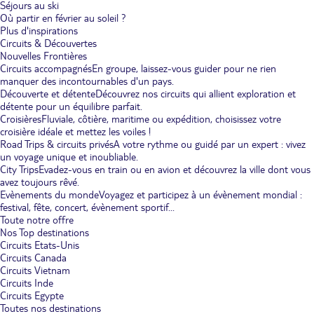
Séjours au ski
Où partir en février au soleil ?
Plus d'inspirations
Circuits & Découvertes
Nouvelles Frontières
Circuits accompagnés
En groupe, laissez-vous guider pour ne rien
manquer des incontournables d'un pays.
Découverte et détente
Découvrez nos circuits qui allient exploration et
détente pour un équilibre parfait.
Croisières
Fluviale, côtière, maritime ou expédition, choisissez votre
croisière idéale et mettez les voiles !
Road Trips & circuits privés
A votre rythme ou guidé par un expert : vivez
un voyage unique et inoubliable.
City Trips
Evadez-vous en train ou en avion et découvrez la ville dont vous
avez toujours rêvé.
Evènements du monde
Voyagez et participez à un évènement mondial :
festival, fête, concert, évènement sportif...
Toute notre offre
Nos Top destinations
Circuits Etats-Unis
Circuits Canada
Circuits Vietnam
Circuits Inde
Circuits Egypte
Toutes nos destinations