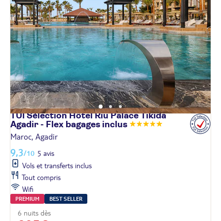
TUI Sélection Hôtel Riu Palace Tikida
Agadir - Flex bagages
inclus
Maroc, Agadir
9,3
/10
5 avis
Vols et transferts inclus
Tout compris
Wifi
PREMIUM
BEST SELLER
6 nuits dès