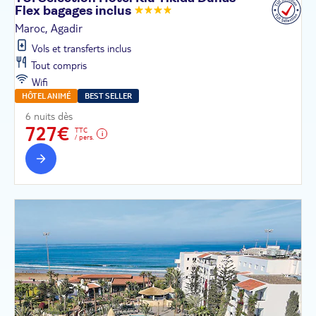
Flex bagages
inclus
Maroc, Agadir
Vols et transferts inclus
Tout compris
Wifi
HÔTEL ANIMÉ
BEST SELLER
6 nuits dès
727€
TTC
/ pers.