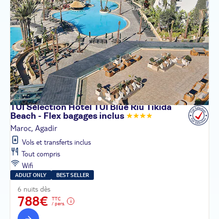
TUI Sélection Hôtel TUI Blue Riu Tikida
Beach - Flex bagages
inclus
Maroc, Agadir
Vols et transferts inclus
Tout compris
Wifi
ADULT ONLY
BEST SELLER
6 nuits dès
788€
TTC
/ pers.