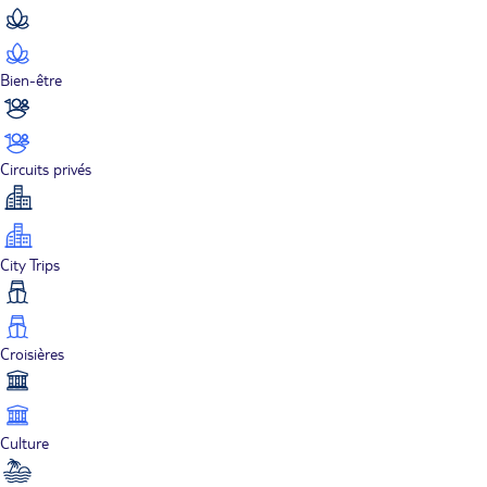
Bien-être
Circuits privés
City Trips
Croisières
Culture