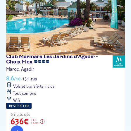
Club Marmara Les Jardins d'Agadir -
Choix
Flex
Maroc, Agadir
8,6
/10
131 avis
Vols et transferts inclus
Tout compris
Wifi
BEST SELLER
6 nuits dès
636€
TTC
/ pers.