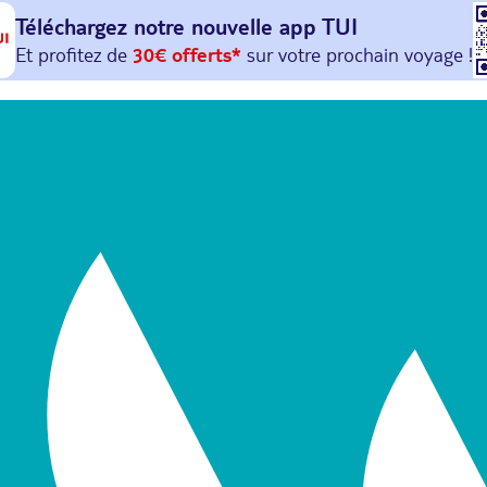
Téléchargez notre nouvelle
app TUI
Et profitez de
30€ offerts*
sur votre
prochain
voyage !
avec le code :
HAPPYAPP