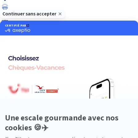
Luxe
Nature
Neige
Plongée
Premium