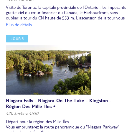
Visite de Toronto, la capitale provinciale de l’Ontario : les imposants
gratte-ciel du cœur financier du Canada, le Harbourfront, sans
oublier la tour du CN haute de 553 m. L'ascension de la tour vous
sera proposée en option (avec supplément,
à réserver et à régler
Plus de détails
sur place
).
Puis, route pour les chutes du Niagara !
JOUR 3
Déjeuner dans un restaurant avec vue panoramique sur les chutes.
Dans l'après-midi, vous effectuerez une croisière jusqu'au pied des
chutes canadiennes. L'ampleur des chutes et la puissance des eaux
ne manqueront pas de vous impressionner.
Vous pourrez également vous offrir (en option, avec supplément,
à
réserver et à régler sur place
) un survol des chutes en
hélicoptère.
Dîner libre.
Retour à l'hôtel par vos propres moyens. (env. 20 à 30
minutes de marche depuis les chutes)
Nuit à l’hôtel.
Niagara Falls - Niagara-On-The-Lake - Kingston -
Région Des Mille-Îles •
420 km/env. 4h30
Départ pour la région des Mille-Îles.
Vous emprunterez la route panoramique du "Niagara Parkway"