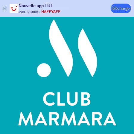
Hôtels & Clubs
Nouvelle
app TUI
Télécharger
30€ offerts*
sur votre
voyage !
avec le code :
HAPPYAPP