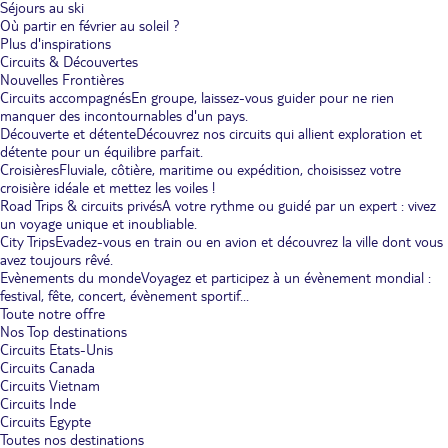
Séjours au ski
Où partir en février au soleil ?
Plus d'inspirations
Circuits & Découvertes
Nouvelles Frontières
Circuits accompagnés
En groupe, laissez-vous guider pour ne rien
manquer des incontournables d'un pays.
Découverte et détente
Découvrez nos circuits qui allient exploration et
détente pour un équilibre parfait.
Croisières
Fluviale, côtière, maritime ou expédition, choisissez votre
croisière idéale et mettez les voiles !
Road Trips & circuits privés
A votre rythme ou guidé par un expert : vivez
un voyage unique et inoubliable.
City Trips
Evadez-vous en train ou en avion et découvrez la ville dont vous
avez toujours rêvé.
Evènements du monde
Voyagez et participez à un évènement mondial :
festival, fête, concert, évènement sportif...
Toute notre offre
Nos Top destinations
Circuits Etats-Unis
Circuits Canada
Circuits Vietnam
Circuits Inde
Circuits Egypte
Toutes nos destinations