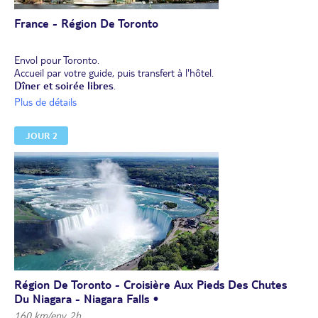
France - Région De Toronto
Envol pour Toronto.
Accueil par votre guide, puis transfert à l'hôtel.
Dîner et soirée libres
.
Nuit à l'hôtel.
Plus de détails
JOUR 2
Région De Toronto - Croisière Aux Pieds Des Chutes
Du Niagara - Niagara Falls •
160 km/env. 2h