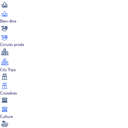
Bien-être
Circuits privés
City Trips
Croisières
Culture