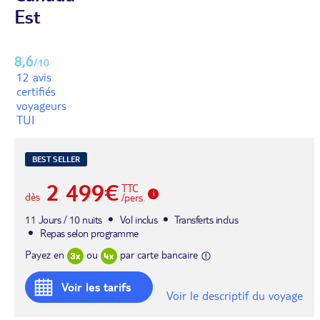
Est
8,6
/10
12 avis
certifiés
voyageurs
TUI
BEST SELLER
2 499€
TTC
dès
/pers.
11 Jours / 10 nuits
Vol inclus
Transferts inclus
Repas selon programme
Payez en
ou
par carte bancaire
Voir les tarifs
Voir le descriptif du voyage