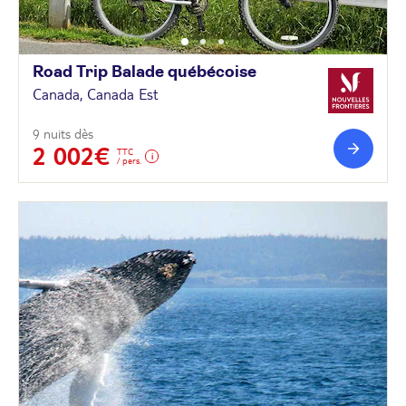
Road Trip Balade
québécoise
Canada, Canada Est
9 nuits dès
2 002€
TTC
/ pers.