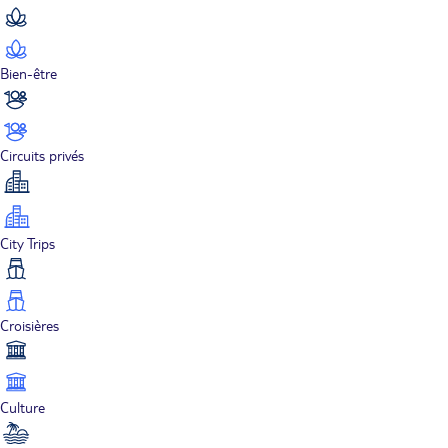
Bien-être
Circuits privés
City Trips
Croisières
Culture