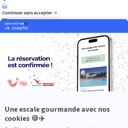
Luxe
Nature
Neige
Plongée
Premium