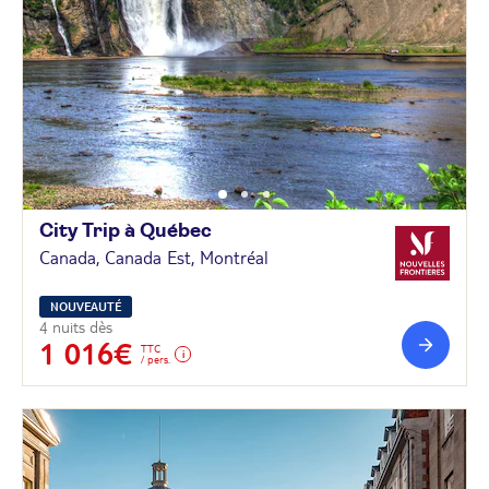
City Trip à
Québec
Canada, Canada Est, Montréal
NOUVEAUTÉ
4 nuits dès
1 016€
TTC
/ pers.