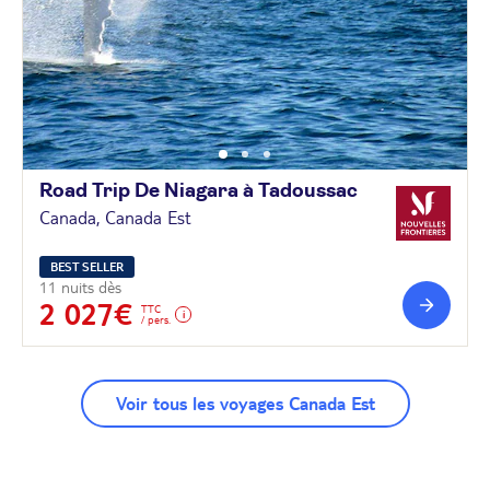
Road Trip De Niagara à
Tadoussac
Canada, Canada Est
BEST SELLER
11 nuits dès
2 027€
TTC
/ pers.
Voir tous les voyages Canada Est