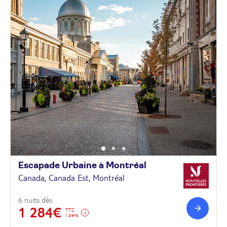
Escapade Urbaine à
Montréal
Canada, Canada Est, Montréal
6 nuits dès
1 284€
TTC
/ pers.