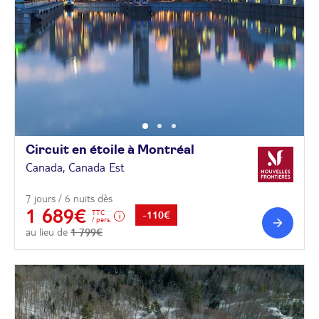
Circuit en étoile à
Montréal
Canada, Canada Est
7 jours / 6 nuits dès
1 689€
TTC
-110€
/ pers.
au lieu de
1 799€