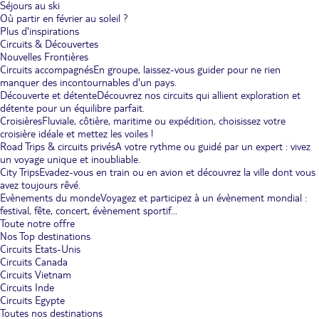
Séjours au ski
Où partir en février au soleil ?
Plus d'inspirations
Circuits & Découvertes
Nouvelles Frontières
Circuits accompagnés
En groupe, laissez-vous guider pour ne rien
manquer des incontournables d'un pays.
Découverte et détente
Découvrez nos circuits qui allient exploration et
détente pour un équilibre parfait.
Croisières
Fluviale, côtière, maritime ou expédition, choisissez votre
croisière idéale et mettez les voiles !
Road Trips & circuits privés
A votre rythme ou guidé par un expert : vivez
un voyage unique et inoubliable.
City Trips
Evadez-vous en train ou en avion et découvrez la ville dont vous
avez toujours rêvé.
Evènements du monde
Voyagez et participez à un évènement mondial :
festival, fête, concert, évènement sportif...
Toute notre offre
Nos Top destinations
Circuits Etats-Unis
Circuits Canada
Circuits Vietnam
Circuits Inde
Circuits Egypte
Toutes nos destinations