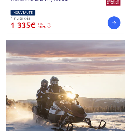
NOUVEAUTÉ
4 nuits dès
1 335€
TTC
/ pers.