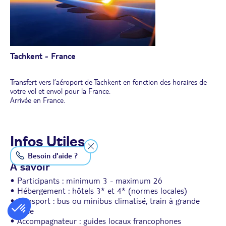
une médersa.
Transfert à l'aéroport d'Ourgentch et envol vers Tachkent en soirée.
Nuit dans un hôtel à Tachkent.
Tachkent - France
Transfert vers l’aéroport de Tachkent en fonction des horaires de
votre vol et envol pour la France.
Arrivée en France.
Infos Utiles
Besoin d'aide ?
À savoir
• Participants : minimum 3 - maximum 26
• Hébergement : hôtels 3* et 4* (normes locales)
• Transport : bus ou minibus climatisé, train à grande
vitesse
• Accompagnateur : guides locaux francophones