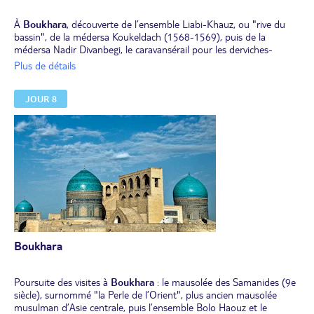
À
Boukhara
, découverte de l’ensemble Liabi-Khauz, ou "rive du
bassin", de la médersa Koukeldach (1568-1569), puis de la
médersa Nadir Divanbegi, le caravansérail pour les derviches-
pèlerins. Visite panoramique de la mosquée Maghoki Attari (12e et
Plus de détails
16e siècles). Visite d'un atelier de marionnettes. Poursuite des
visites (extérieures) avec la médersa d’Oulougbeg (15e siècle) et la
JOUR 8
médersa d’Abdoulaziz Khan (17e siècle), dont l’architecture et la
décoration furent réalisées par les meilleurs maîtres artisans de
l’époque. Pause pour une dégustation de thé aux épices
(cardamone, anis étoilé, clou de girofle, cannelle, origan) dans un
salon de thé de la ville.
Déjeuner au restaurant.
Découverte de l’ensemble Poi Kalon datant des 12e et 15e siècles,
ainsi que de la forteresse Ark (citadelle), résidence fortifiée des
émirs de Boukhara.
Dîner dans un restaurant et nuit à l'hôtel.
Boukhara
Poursuite des visites à
Boukhara
: le mausolée des Samanides (9e
siècle), surnommé "la Perle de l’Orient", plus ancien mausolée
musulman d’Asie centrale, puis l’ensemble Bolo Haouz et le