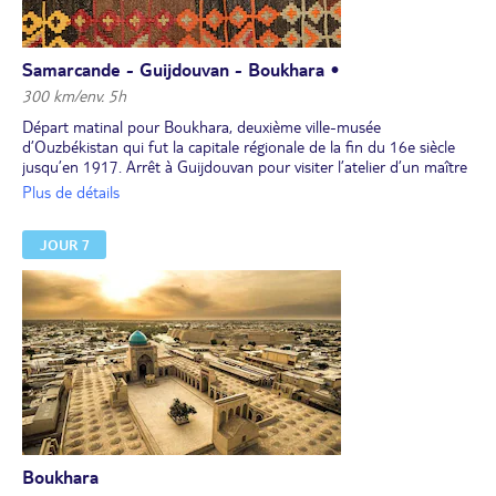
Samarcande - Guijdouvan - Boukhara •
300 km/env. 5h
Départ matinal pour Boukhara, deuxième ville-musée
d’Ouzbékistan qui fut la capitale régionale de la fin du 16e siècle
jusqu’en 1917. Arrêt à Guijdouvan pour visiter l’atelier d’un maître
– céramiste. Déjeuner chez le céramiste.
Plus de détails
Suite de route vers Boukhara. En cours de route,arrêt pour visiter
le palais d’été des émirs de Boukhara – Sitora-i-Mokhi Khossa.
JOUR 7
Arrivée à Boukhara. Installation pour 3 nuits à l'hôtel. Premières
visites dans la vieille ville avec votre guide.
Dîner et nuit à l'hôtel.
Boukhara