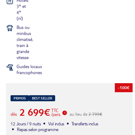
Hôtels
3* et
4*
(nl)
Bus ou
minibus
climatisé,
train à
grande
vitesse
Guides locaux
francophones
-100€
PRIMOS
BEST SELLER
2 699€
TTC
dès
au lieu de
2 799€
/pers.
12 Jours / 9 nuits
Vol inclus
Transferts inclus
Repas selon programme