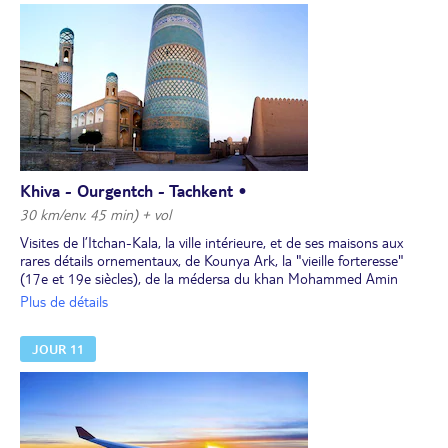
Dîner et nuit dans un hôtel 3*.
Khiva - Ourgentch - Tachkent •
30 km/env. 45 min) + vol
Visites de l’Itchan-Kala, la ville intérieure, et de ses maisons aux
rares détails ornementaux, de Kounya Ark, la "vieille forteresse"
(17e et 19e siècles), de la médersa du khan Mohammed Amin
(19e siècle), la plus grande de Khiva, et du mausolée de Sayid
Plus de détails
Alaouddine, l’un des plus anciens monuments de Khiva érigé en
1303. Puis, découvrez la mosquée avec son minaret Djouma, la
JOUR 11
principale de Khiva, construite au 18e siècle.
Déjeuner en cours de visite.
Visite du palais Tach Khaouli, "le palais en pierre" datant du 19e
siècle, de la résidence des khans de Khiva (1838) et du mausolée
Pakhlavan Mahmoud (19e siècle).
Dîner d'adieu accompagné de danses khorezmiennes Lyazgui dans