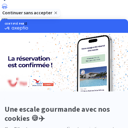
Luxe
Nature
Neige
Plongée
Premium