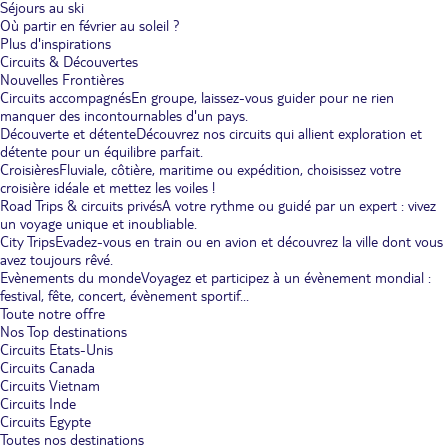
Séjours au ski
Où partir en février au soleil ?
Plus d'inspirations
Circuits & Découvertes
Nouvelles Frontières
Circuits accompagnés
En groupe, laissez-vous guider pour ne rien
manquer des incontournables d'un pays.
Découverte et détente
Découvrez nos circuits qui allient exploration et
détente pour un équilibre parfait.
Croisières
Fluviale, côtière, maritime ou expédition, choisissez votre
croisière idéale et mettez les voiles !
Road Trips & circuits privés
A votre rythme ou guidé par un expert : vivez
un voyage unique et inoubliable.
City Trips
Evadez-vous en train ou en avion et découvrez la ville dont vous
avez toujours rêvé.
Evènements du monde
Voyagez et participez à un évènement mondial :
festival, fête, concert, évènement sportif...
Toute notre offre
Nos Top destinations
Circuits Etats-Unis
Circuits Canada
Circuits Vietnam
Circuits Inde
Circuits Egypte
Toutes nos destinations