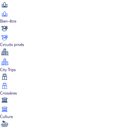
Bien-être
Circuits privés
City Trips
Croisières
Culture