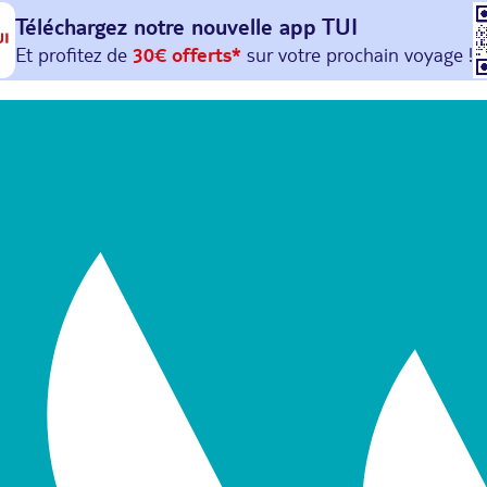
Téléchargez notre nouvelle
app TUI
Et profitez de
30€ offerts*
sur votre
prochain
voyage !
avec le code :
HAPPYAPP