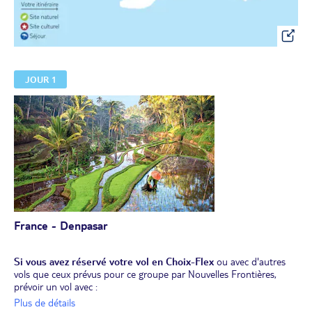
JOUR 1
France - Denpasar
Si vous avez réservé votre vol en Choix-Flex
ou avec d'autres
vols que ceux prévus pour ce groupe par Nouvelles Frontières,
prévoir un vol avec :
- une arrivée à Denpasar avant 16h00.
Plus de détails
Si cet horaire n'est pas respecté, le dîner du premier jour ne sera