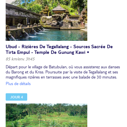
Ubud - Rizières De Tegallalang - Sources Sacrée De
Tirta Empul - Temple De Gunung Kawi •
85 km/env. 3h45
Départ pour le village de Batubulan, où vous assisterez aux danses
du Barong et du Kriss. Poursuite par la visite de Tegallalang et ses
magnifiques rizières en terrasses avec une balade de 30 minutes.
Déjeuner.
Plus de détails
Arrêt aux sources sacrées de Tirta Empul, un ensemble de bassins
où coule une eau miraculeuse dans laquelle les Balinais viennent se
JOUR 4
purifier. Vous découvrirez ensuite le site de Gunung Kawi, la
"montagne des poètes". Ce lieu magnifique abrite dix tombeaux
royaux du 11e siècle, sculptés dans les parois d'un canyon auquel
on accède par un escalier ayant pour décor une végétation
luxuriante. Retour vers Ubud et visite du musée Agung Rai, dédié à
l’art balinais et indonésien dont les œuvres sont réparties dans