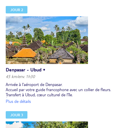
pas décalés, ni remboursés.
JOUR 2
Envol à destination de Denpasar (avec escale).
Repas et nuit à bord.
Denpasar - Ubud •
45 km/env. 1h30
Arrivée à l'aéroport de Denpasar.
Accueil par votre guide francophone avec un collier de fleurs.
Transfert à Ubud, cœur culturel de l'île.
À votre arrivée, verre de bienvenue. Installation pour 3 nuits à
Plus de détails
l'hôtel.
Déjeuner et après-midi libres. Dîner.
JOUR 3
Nuit à l'hôtel.