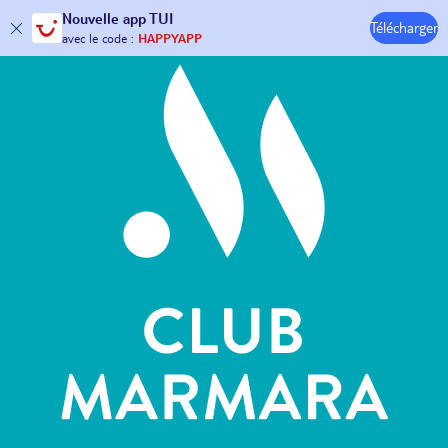
Hôtels & Clubs
Nouvelle
app TUI
Télécharger
30€ offerts*
sur votre
voyage !
avec le code :
HAPPYAPP