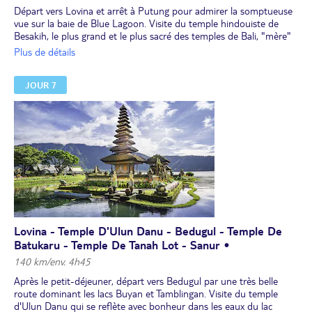
Kerta Gosa » qui a conservé de magnifiques plafonds peints. Enfin,
Départ vers Lovina et arrêt à Putung pour admirer la somptueuse
visite du temple de Goa Lawah et de la grotte aux chauves-souris.
vue sur la baie de Blue Lagoon. Visite du temple hindouiste de
Dîner. Nuit à l'hôtel.
Besakih, le plus grand et le plus sacré des temples de Bali, "mère"
de tous les temples de l'île. Sur les pentes du mont Agung, le
Plus de détails
principal centre spirituel des Balinais est un complexe abritant plus
de 80 temples. Puis, vous emprunterez la route pittoresque de
JOUR 7
Suter et arriverez au village de montagne de Kintamani.
Déjeuner avec la vue sur le cratère surplombant le volcan et le lac
Batur.
Vous partirez ensuite vers Lovina au nord de l'île. Arrêt en cours de
route et visite des temples de Beji et de Meduwe. Arrivée à la
station balnéaire de Lovina, bordée par une plage de sable noir.
Dîner, nuit à l'hôtel.
Lovina - Temple D'Ulun Danu - Bedugul - Temple De
Batukaru - Temple De Tanah Lot - Sanur •
140 km/env. 4h45
Après le petit-déjeuner, départ vers Bedugul par une très belle
route dominant les lacs Buyan et Tamblingan. Visite du temple
d'Ulun Danu qui se reflète avec bonheur dans les eaux du lac