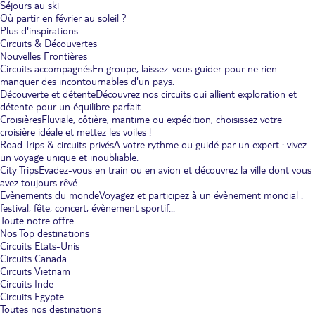
Séjours au ski
Où partir en février au soleil ?
Plus d'inspirations
Circuits & Découvertes
Nouvelles Frontières
Circuits accompagnés
En groupe, laissez-vous guider pour ne rien
manquer des incontournables d'un pays.
Découverte et détente
Découvrez nos circuits qui allient exploration et
détente pour un équilibre parfait.
Croisières
Fluviale, côtière, maritime ou expédition, choisissez votre
croisière idéale et mettez les voiles !
Road Trips & circuits privés
A votre rythme ou guidé par un expert : vivez
un voyage unique et inoubliable.
City Trips
Evadez-vous en train ou en avion et découvrez la ville dont vous
avez toujours rêvé.
Evènements du monde
Voyagez et participez à un évènement mondial :
festival, fête, concert, évènement sportif...
Toute notre offre
Nos Top destinations
Circuits Etats-Unis
Circuits Canada
Circuits Vietnam
Circuits Inde
Circuits Egypte
Toutes nos destinations