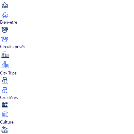
Bien-être
Circuits privés
City Trips
Croisières
Culture