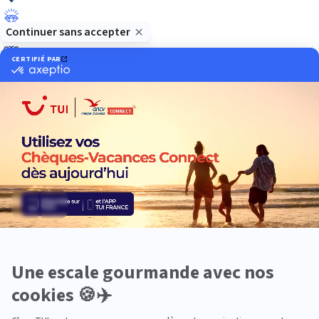
Luxe
Nature
Neige
Plongée
Premium