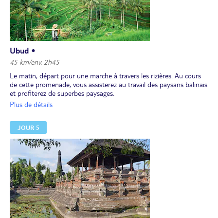
plusieurs pavillons traditionnels au milieu de jardins tropicaux .
Dîner et nuit à l'hôtel.
Ubud •
45 km/env. 2h45
Le matin, départ pour une marche à travers les rizières. Au cours
de cette promenade, vous assisterez au travail des paysans balinais
et profiterez de superbes paysages.
Déjeuner dans un restaurant local.
Plus de détails
Retour à l'hôtel. Après-midi libre pour découvrir Ubud à votre
rythme avec ses galeries d'art, son marché local et sa forêt des
JOUR 5
singes, ou vous reposer au bord de la piscine de votre hôtel.
Dîner et nuit à l'hôtel.