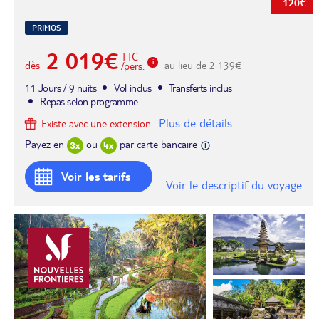
-120€
PRIMOS
2 019€
TTC
dès
au lieu de
2 139€
/pers.
11 Jours / 9 nuits
Vol inclus
Transferts inclus
Repas selon programme
Plus de détails
Existe avec une extension
Payez en
ou
par carte bancaire
Voir les tarifs
Voir le descriptif du voyage