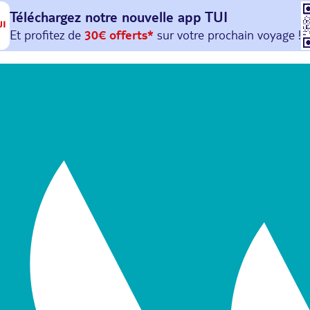
Téléchargez notre nouvelle
app TUI
Et profitez de
30€ offerts*
sur votre
prochain
voyage !
avec le code :
HAPPYAPP