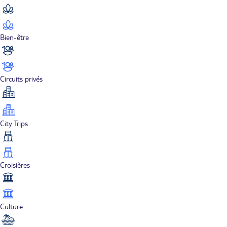
Bien-être
Circuits privés
City Trips
Croisières
Culture