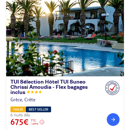
TUI Sélection Hôtel TUI Suneo
Chrissi Amoudia - Flex bagages
inclus
Grèce, Crète
MALIN
BEST SELLER
6 nuits dès
675€
TTC
/ pers.