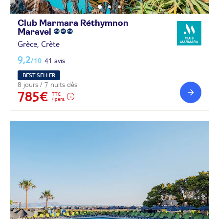
Club Marmara Réthymnon
Maravel
Grèce, Crète
9,2
/10
41 avis
BEST SELLER
8 jours / 7 nuits dès
785€
TTC
/ pers.