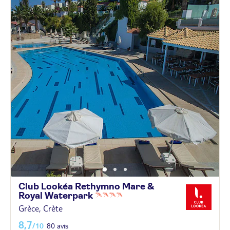
Club Lookéa Rethymno Mare &
Royal
Waterpark
Grèce, Crète
8,7
/10
80 avis