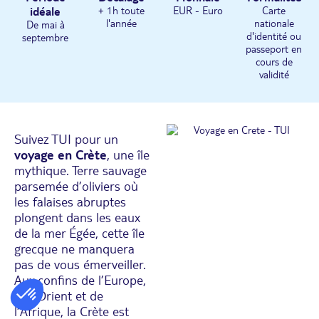
idéale
+ 1h toute
EUR - Euro
Carte
l'année
nationale
De mai à
d'identité ou
septembre
passeport en
cours de
validité
Suivez TUI pour un
voyage en Crète
, une île
mythique. Terre sauvage
parsemée d’oliviers où
les falaises abruptes
plongent dans les eaux
de la mer Égée, cette île
grecque ne manquera
pas de vous émerveiller.
Aux confins de l’Europe,
de l’Orient et de
l’Afrique, la Crète est