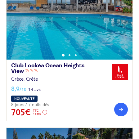
Club Lookéa Ocean Heights
View
Grèce, Crète
8,9
/10
14 avis
NOUVEAUTÉ
8 jours / 7 nuits dès
705€
TTC
/ pers.