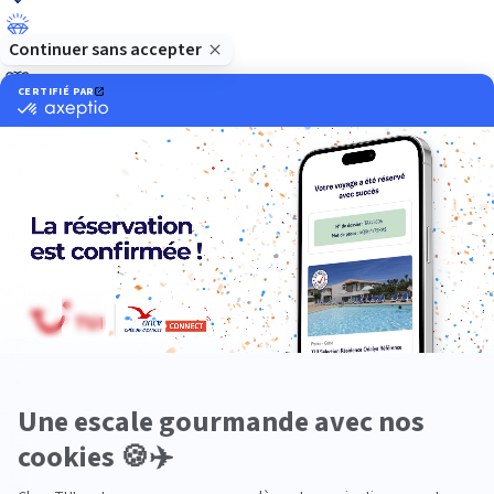
Luxe
Nature
Neige
Plongée
Premium