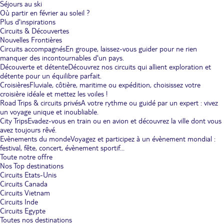
Séjours au ski
Où partir en février au soleil ?
Plus d'inspirations
Circuits & Découvertes
Nouvelles Frontières
Circuits accompagnés
En groupe, laissez-vous guider pour ne rien
manquer des incontournables d'un pays.
Découverte et détente
Découvrez nos circuits qui allient exploration et
détente pour un équilibre parfait.
Croisières
Fluviale, côtière, maritime ou expédition, choisissez votre
croisière idéale et mettez les voiles !
Road Trips & circuits privés
A votre rythme ou guidé par un expert : vivez
un voyage unique et inoubliable.
City Trips
Evadez-vous en train ou en avion et découvrez la ville dont vous
avez toujours rêvé.
Evènements du monde
Voyagez et participez à un évènement mondial :
festival, fête, concert, évènement sportif...
Toute notre offre
Nos Top destinations
Circuits Etats-Unis
Circuits Canada
Circuits Vietnam
Circuits Inde
Circuits Egypte
Toutes nos destinations