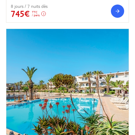
8 jours / 7 nuits dès
745€
TTC
/ pers.