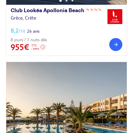
Club Lookéa Apollonia
Beach
Grèce, Crète
8,2
/10
26 avis
8 jours / 7 nuits dès
955€
TTC
/ pers.