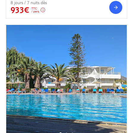
8 jours / 7 nuits dès
933€
TTC
/ pers.