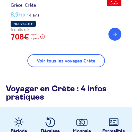
Grèce, Crète
8,9
/10
14 avis
NOUVEAUTÉ
6 nuits dès
708€
TTC
/ pers.
Voir tous les voyages Crète
Voyager en Crète : 4 infos
pratiques
Période
Décalage
Monnaie
Formalités