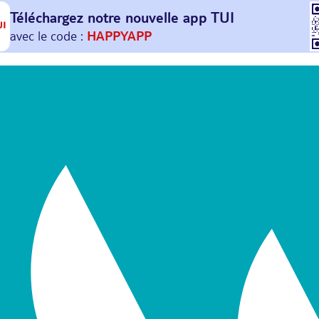
Téléchargez notre nouvelle
app TUI
Et profitez de
30€ offerts*
sur votre
prochain
voyage !
avec le code :
HAPPYAPP