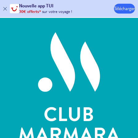
Nouvelle
app TUI
30€ offerts*
sur votre
voyage !
Télécharger
avec le code :
HAPPYAPP
Hôtels & Clubs