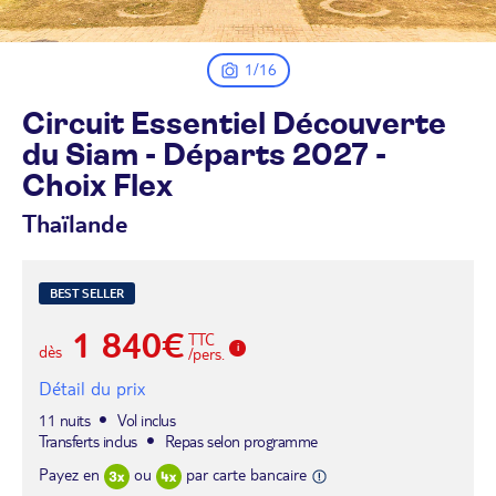
1/16
Circuit Essentiel Découverte
du Siam - Départs 2027 -
Choix
Flex
Thaïlande
BEST SELLER
1 840€
TTC
dès
/pers.
Détail du prix
11 nuits
Vol inclus
Transferts inclus
Repas selon programme
Payez en
ou
par carte bancaire