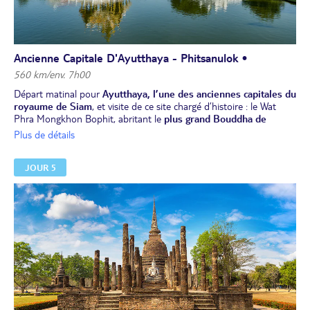
tristement célèbre chemin de fer de la mort de 1942 à 1943.Trajet
en
train sur "la voie ferrée de la mort"
qui longe l
a rivière Kwaï
.
Dîner et nuit à l'hôtel à Kanchanaburi.
Ancienne Capitale D'Ayutthaya - Phitsanulok •
560 km/env. 7h00
Départ matinal pour
Ayutthaya, l’une des anciennes capitales du
royaume de Siam
, et visite de ce site chargé d’histoire : le Wat
Phra Mongkhon Bophit, abritant le
plus grand Bouddha de
bronze
du pays, (en cas de fermeture, sa visite sera remplacée par
Plus de détails
celle du temple Wat Panan Chaoeng), le Wat Phra Si Sanphet,
temple royal construit au 15e siècle, et le Wat Lokaya Sutharam,
JOUR 5
avec son Bouddha couché de 42m.
Déjeuner.
Poursuite pour Phitsanulok. Installation à l’hôtel, dîner et nuit à
l'hôtel.