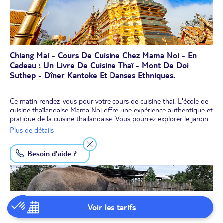
Chiang Mai - Cours De Cuisine Chez Mama Noi - En
Cadeau : Un Livre De Cuisine Thaï - Mont De Doi
Suthep - Dîner Kantoke Et Danses Ethniques.
Ce matin rendez-vous pour votre cours de cuisine thai. L'école de
cuisine thaïlandaise Mama Noi offre une expérience authentique et
pratique de la cuisine thaïlandaise. Vous pourrez explorer le jardin
biologique et choisir des ingrédients frais à utiliser dans les plats. A
Plus de détails
vos fourneaux, ou plutôt à vos woks ! Vous serez ravis de mettre la
main à la pâte afin de concocter un plat classique ! Vous recevrez
Besoin d'aide ?
JOUR 10
un petit livre de cuisine en français.
Déjeuner des recettes cuisinées.
En début d'après-midi, route vers le
mont Doi Su thep
par une
très belle route traversant une forêt tropicale dense. Visite du
temple Phrathat Doi Suthep
, le plus sacré de tout le nord du
pays. Votre guide vous en racontera son histoire, notamment
Voir les tarifs
l’épisode de l’éléphant blanc. Vous pourrez admirer son
impressionnant "chedi", et ses magnifiques peintures murales.