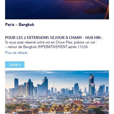
Paris - Bangkok
POUR LES 2 EXTENSIONS SEJOUR A CHAAM - HUA HIN :
Si vous avez réservé votre vol en Choix-Flex, prévoir un vol :
- retour de Bangkok IMPERATIVEMENT après 11h30.
Si l’horaire du vol retour n’est pas respecté, la dernière nuit de
Plus de détails
l’extension pourra avoir lieu à Bangkok.
JOUR 2
Envol à destination de Bangkok.
Nuit à bord.