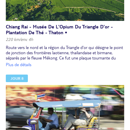
Chiang Rai - Musée De L'Opium Du Triangle D'or -
Plantation De Thé - Thaton •
220 km/env. 4h
Route vers le nord et la région du Triangle d'or qui désigne le point
de jonction des frontières laotienne, thaïlandaise et birmane,
séparés par le fleuve Mékong. Ce fut une plaque tournante du
commerce de l'opium. Visite du
musée de Opium
qui retrace
Plus de détails
l'histoire du trafic de cette drogue et des ravages qu'elle a causés.
Route verdoyante vers une immense plantation de thé.
JOUR 8
Déjeuner.
Route verdoyante vers la
plantation de thé
Choui Fong. Vous
aurez une splendide vue sur les plantations de thé qui ondulent
sur les collines.
Vous rejoindrez Thaton et découvrirez l’
art traditionnel local du
tissage
dans un village.
En fin de journée, vous pourrez participer à une démonstration de
cuisine traditionnelle.
Spectacle de danses traditionnelles Hmong
, suivi du dîner. Nuit
à l’hôtel à Thaton.