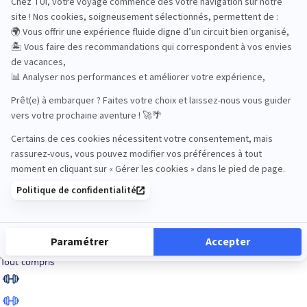
Road Trips
Safari
Sénior
Tennis
Tout compris