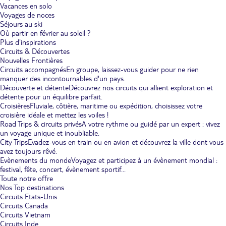
Vacances en solo
Voyages de noces
Séjours au ski
Où partir en février au soleil ?
Plus d'inspirations
Circuits & Découvertes
Nouvelles Frontières
Circuits accompagnés
En groupe, laissez-vous guider pour ne rien
manquer des incontournables d'un pays.
Découverte et détente
Découvrez nos circuits qui allient exploration et
détente pour un équilibre parfait.
Croisières
Fluviale, côtière, maritime ou expédition, choisissez votre
croisière idéale et mettez les voiles !
Road Trips & circuits privés
A votre rythme ou guidé par un expert : vivez
un voyage unique et inoubliable.
City Trips
Evadez-vous en train ou en avion et découvrez la ville dont vous
avez toujours rêvé.
Evènements du monde
Voyagez et participez à un évènement mondial :
festival, fête, concert, évènement sportif...
Toute notre offre
Nos Top destinations
Circuits Etats-Unis
Circuits Canada
Circuits Vietnam
Circuits Inde