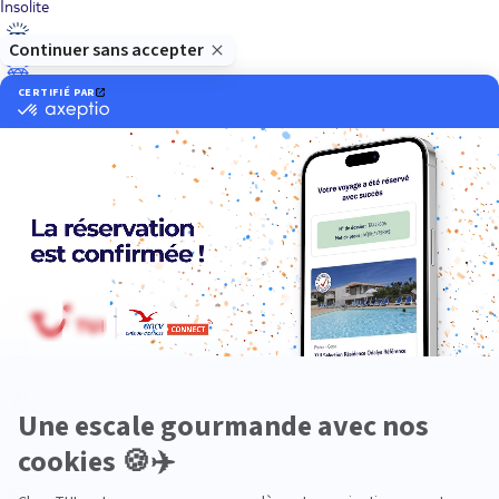
Insolite
Luxe
Nature
Neige
Plongée
Premium