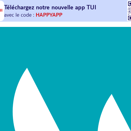
Téléchargez notre nouvelle
app TUI
Et profitez de
30€ offerts*
sur votre
prochain
voyage !
avec le code :
HAPPYAPP