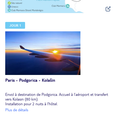
JOUR 1
Paris - Podgorica - Kolašin
Envol à destination de Podgorica. Accueil à l’aéroport et transfert
vers Kolasin (80 km).
Installation pour 2 nuits à l'hôtel.
Dîner et nuit à l’hôtel.
Plus de détails