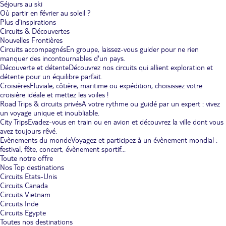
Séjours au ski
Où partir en février au soleil ?
Plus d'inspirations
Circuits & Découvertes
Nouvelles Frontières
Circuits accompagnés
En groupe, laissez-vous guider pour ne rien
manquer des incontournables d'un pays.
Découverte et détente
Découvrez nos circuits qui allient exploration et
détente pour un équilibre parfait.
Croisières
Fluviale, côtière, maritime ou expédition, choisissez votre
croisière idéale et mettez les voiles !
Road Trips & circuits privés
A votre rythme ou guidé par un expert : vivez
un voyage unique et inoubliable.
City Trips
Evadez-vous en train ou en avion et découvrez la ville dont vous
avez toujours rêvé.
Evènements du monde
Voyagez et participez à un évènement mondial :
festival, fête, concert, évènement sportif...
Toute notre offre
Nos Top destinations
Circuits Etats-Unis
Circuits Canada
Circuits Vietnam
Circuits Inde
Circuits Egypte
Toutes nos destinations