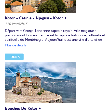
Dîner et installation pour 5 nuits à l’hôtel, dans les environs de
Kotor.
Kotor - Cetinje - Njegusi - Kotor •
110 km/02h15
Départ vers Cetinje, l’ancienne capitale royale. Ville magique au
pied du mont Lovcen, Cetinje est la capitale historique, culturelle et
spirituelle du Monténégro. Aujourd’hui, c’est une ville d’arts et de
culture qui abrite des musées, des archives, des bibliothèques et
Plus de détails
des galeries d’art. Visite guidée de la ville, avec un passage par le
Palais royal. Temps libre.
JOUR 5
Poursuite de l'itinéraire vers Njegusi, village natal de la dynastie
royale Petrovic.
Déjeuner typique de jambon et de fromage dans une auberge.
L’après-midi, route vers la côte, par la vieille route austro-
hongroise offrant une vue magnifique sur le fjord de Boka
Kotorska.
Dîner et nuit à l’hôtel.
Bouches De Kotor •