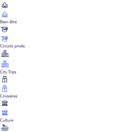
Bien-être
Circuits privés
City Trips
Croisières
Culture