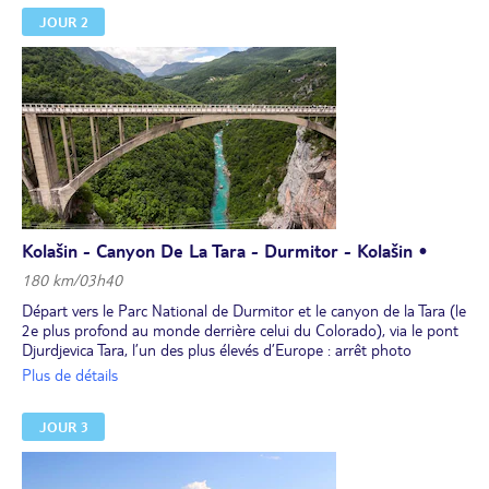
JOUR 2
Kolašin - Canyon De La Tara - Durmitor - Kolašin •
180 km/03h40
Départ vers le Parc National de Durmitor et le canyon de la Tara (le
2e plus profond au monde derrière celui du Colorado), via le pont
Djurdjevica Tara, l’un des plus élevés d’Europe : arrêt photo
incontournable à 149 m au-dessus de la rivière !
Plus de détails
Déjeuner dans la région de Zabljak.
Puis, ascension sur le plateau de Zabljak à 1 450 m d’altitude pour
JOUR 3
une balade jusqu’au lac Noir. Le plus grands des 18 lacs d’origine
glacière, situé au cœur du parc national du Durmitor, est entouré
d'une forêt de sapins noirs et des plus hauts sommets du
Monténégro.