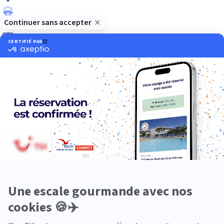
Luxe
Nature
Neige
Plongée
Premium