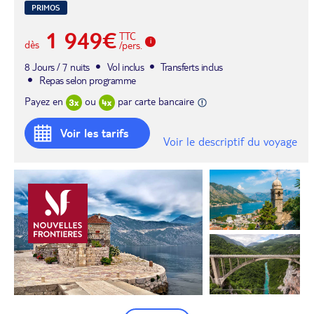
PRIMOS
1 949€
TTC
dès
/pers.
8 Jours / 7 nuits
Vol inclus
Transferts inclus
Repas selon programme
Payez en
ou
par carte bancaire
Voir les tarifs
Voir le descriptif du voyage