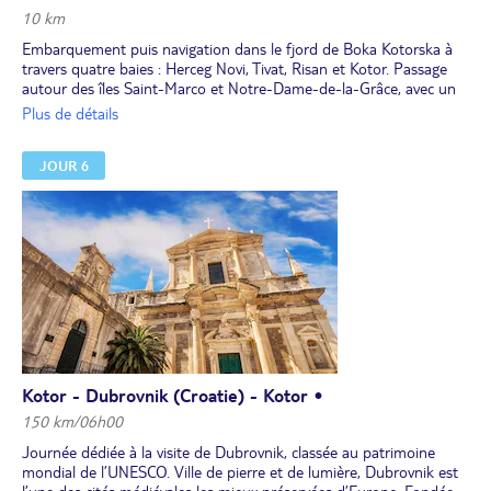
10 km
Embarquement puis navigation dans le fjord de Boka Kotorska à
travers quatre baies : Herceg Novi, Tivat, Risan et Kotor. Passage
autour des îles Saint-Marco et Notre-Dame-de-la-Grâce, avec un
arrêt à l’île Notre-Dame-du-Récif pour la visite de l’église-musée.
Plus de détails
Suite de la navigation vers Kotor au bout du fjord.
Repas à bord.
JOUR 6
Puis visite de la vielle ville, classée au patrimoine mondial de
l’UNESCO. Son architecture apporte un profond témoignage de
son histoire, telles la cathédrale Saint-Tryphon et les petites rues
pittoresques. Visite du musée de la Marine et temps libre.
Dîner et nuit à l'hôtel.
Kotor - Dubrovnik (Croatie) - Kotor •
150 km/06h00
Journée dédiée à la visite de Dubrovnik, classée au patrimoine
mondial de l’UNESCO. Ville de pierre et de lumière, Dubrovnik est