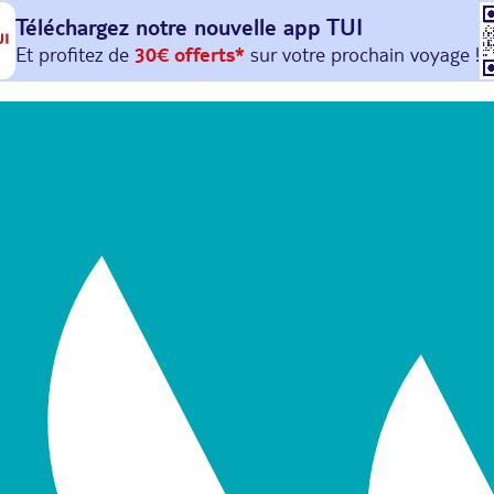
Téléchargez notre nouvelle
app TUI
Et profitez de
30€ offerts*
sur votre
prochain
voyage !
avec le code :
HAPPYAPP