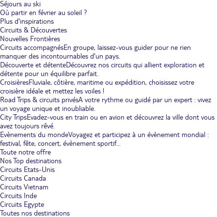
Séjours au ski
Où partir en février au soleil ?
Plus d'inspirations
Circuits & Découvertes
Nouvelles Frontières
Circuits accompagnés
En groupe, laissez-vous guider pour ne rien
manquer des incontournables d'un pays.
Découverte et détente
Découvrez nos circuits qui allient exploration et
détente pour un équilibre parfait.
Croisières
Fluviale, côtière, maritime ou expédition, choisissez votre
croisière idéale et mettez les voiles !
Road Trips & circuits privés
A votre rythme ou guidé par un expert : vivez
un voyage unique et inoubliable.
City Trips
Evadez-vous en train ou en avion et découvrez la ville dont vous
avez toujours rêvé.
Evènements du monde
Voyagez et participez à un évènement mondial :
festival, fête, concert, évènement sportif...
Toute notre offre
Nos Top destinations
Circuits Etats-Unis
Circuits Canada
Circuits Vietnam
Circuits Inde
Circuits Egypte
Toutes nos destinations