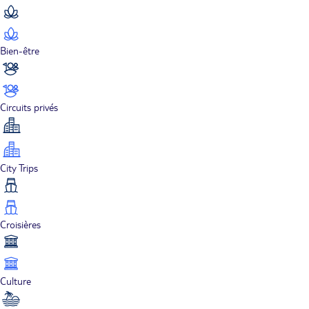
Bien-être
Circuits privés
City Trips
Croisières
Culture