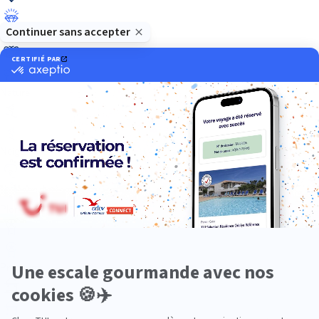
Luxe
Nature
Neige
Plongée
Premium