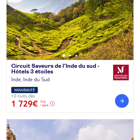
Circuit Saveurs de l’Inde du sud -
Hôtels 3
étoiles
Inde, Inde du Sud
NOUVEAUTÉ
10 nuits dès
1 729€
TTC
/ pers.