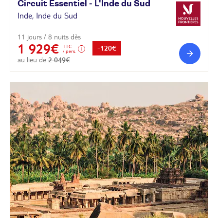
Circuit Essentiel - L'Inde du
Sud
Inde, Inde du Sud
11 jours / 8 nuits dès
1 929€
TTC
-120€
/ pers.
au lieu de
2 049€