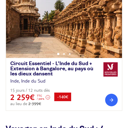
Circuit Essentiel - L'Inde du Sud +
Extension à Bangalore, au pays où
les dieux
dansent
Inde, Inde du Sud
15 jours / 12 nuits dès
2 259€
TTC
-140€
/ pers.
au lieu de
2 399€