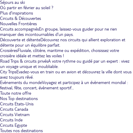
Séjours au ski
Où partir en février au soleil ?
Plus d'inspirations
Circuits & Découvertes
Nouvelles Frontières
Circuits accompagnés
En groupe, laissez-vous guider pour ne rien
manquer des incontournables d'un pays.
Découverte et détente
Découvrez nos circuits qui allient exploration et
détente pour un équilibre parfait.
Croisières
Fluviale, côtière, maritime ou expédition, choisissez votre
croisière idéale et mettez les voiles !
Road Trips & circuits privés
A votre rythme ou guidé par un expert : vivez
un voyage unique et inoubliable.
City Trips
Evadez-vous en train ou en avion et découvrez la ville dont vous
avez toujours rêvé.
Evènements du monde
Voyagez et participez à un évènement mondial :
festival, fête, concert, évènement sportif...
Toute notre offre
Nos Top destinations
Circuits Etats-Unis
Circuits Canada
Circuits Vietnam
Circuits Inde
Circuits Egypte
Toutes nos destinations