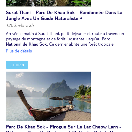
Surat Thani - Parc De Khao Sok - Randonnée Dans La
Jungle Avec Un Guide Naturaliste •
120 km/env. 2h
Arrivée le matin à Surat Thani, petit déjeuner et route à travers un
paysage de montagne et de forêt luxuriante jusqu’au
Parc
National de Khao Sok.
Ce dernier abrite une forêt tropicale
appelée "l'Amazonie d’Asie", cette forêt primaire, l'une des plus
Plus de détails
anciennes et des plus vastes au monde constitue le paysage le plus
incroyable du pays. Y vivent notamment des macaques, des ours et
JOUR 8
des calaos, et des éléphants sauvages.
Randonnée* facile de 2h à
3h dans la forêt à la découverte de la flore et de la faune
accompagné d'un guide spécialiste du parc (en plus de votre guide
francophone) qui saura vous donner toutes les informations et
vous montrer les animaux.
Déjeuner, puis baignade dans les cascades.
Installation pour 2 nuits à l’hôtel.
Dîner. Nuit à l'hôtel.
* chaussure de marche ou baskets montantes recommandées.
Pour ceux qui ne désirent pas faire cette randonnée, ils peuvent
profiter de l'environnement sauvage de l'hôtel et de sa piscine.
Parc De Khao Sok - Pirogue Sur Le Lac Cheow Larn -