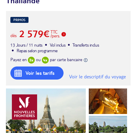
Thaïlande
PRIMOS
2 579€
TTC
dès
/pers.
13 Jours / 11 nuits
Vol inclus
Transferts inclus
Repas selon programme
Payez en
ou
par carte bancaire
Voir les tarifs
Voir le descriptif du voyage