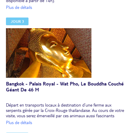
disponible à partir de 14h).
Première immersion dans "la cité des anges" en embarquant dans
Plus de détails
une
pirogue traditionnelle pour une balade sur les klongs,
célèbres canaux de Bangkok. Vous y découvrirez la vie
JOUR 3
traditionnelle de ses habitants. Arrêt au Wat Arun, "temple de
l'Aurore", symbole de la capitale, ainsi dénommé en hommage au
dieu indien de l'aube : Aruna. Ce temple est situé au bord du
fleuve Chao Phraya, sur la rive de Thonburi, en face du Grand
Palais. Son principal centre d'intérêt est sa pagode centrale haute
de 79 m.
Dîner. Nuit à l'hôtel.
Bangkok - Palais Royal - Wat Pho, Le Bouddha Couché
Géant De 46 M
Départ en transports locaux à destination d’une ferme aux
serpents gérée par la Croix-Rouge thaïlandaise. Au cours de votre
visite, vous serez émerveillé par ces animaux aussi fascinants
qu'impressionnants.
Plus de détails
Déjeuner.
Transfert en métro aérien et en bateau à destination du
Palais