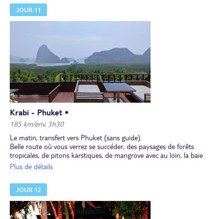
JOUR 11
Krabi - Phuket •
185 km/env. 3h30
Le matin, transfert vers Phuket (sans guide).
Belle route où vous verrez se succéder, des paysages de forêts
tropicales, de pitons karstiques, de mangrove avec au loin, la baie
de Phong Nga hérissée de ses pics verdoyants. Sur la route vers
Plus de détails
Phuket se succèdent les plages plus ou moins fréquentées.
Installation à l'hôtel à Phuket pour 2 nuits. Petite route à traverser
JOUR 12
pour rejoindre la plage animée de Kata beach, ses parasols, ses
boutiques, ses restaurants.
Déjeuner et dîner libres et nuit à Phuket.