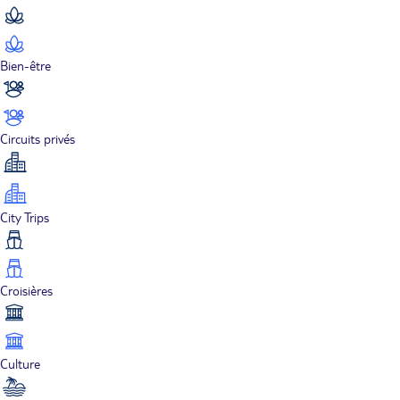
Bien-être
Circuits privés
City Trips
Croisières
Culture