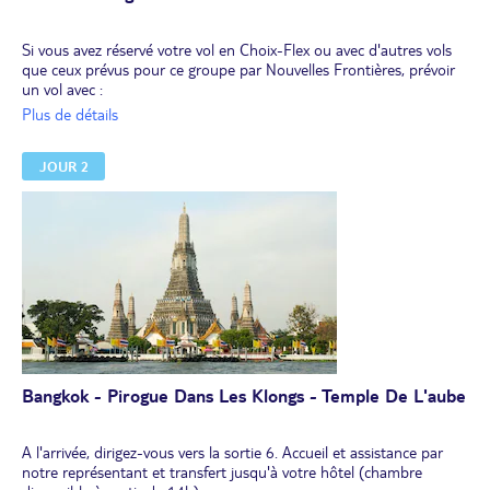
Si vous avez réservé votre vol en Choix-Flex ou avec d'autres vols
que ceux prévus pour ce groupe par Nouvelles Frontières, prévoir
un vol avec :
- une arrivée à Bangkok avant 14h, autrement vous ne pourrez pas
Plus de détails
faire la balade en bateau dans les canaux.
- un départ de Phuket sans contrainte horaire.
JOUR 2
Envol pour Bangkok.
Dîner et nuit à bord.
Bangkok - Pirogue Dans Les Klongs - Temple De L'aube
A l'arrivée, dirigez-vous vers la sortie 6. Accueil et assistance par
notre représentant et transfert jusqu'à votre hôtel (chambre