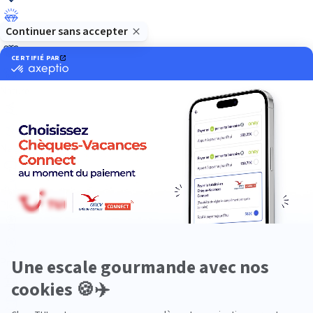
Luxe
Nature
Neige
Plongée
Premium