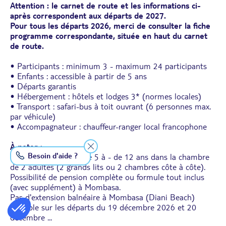
Attention : le carnet de route et les informations ci-
après correspondent aux départs de 2027.
Pour tous les départs 2026, merci de consulter la fiche
programme correspondante, située en haut du carnet
de route.
• Participants : minimum 3 - maximum 24 participants
• Enfants : accessible à partir de 5 ans
• Départs garantis
• Hébergement : hôtels et lodges 3* (normes locales)
• Transport : safari-bus à toit ouvrant (6 personnes max.
par véhicule)
• Accompagnateur : chauffeur-ranger local francophone
À noter
:
Besoin d'aide ?
Maximum 2 enfants de 5 à - de 12 ans dans la chambre
de 2 adultes (2 grands lits ou 2 chambres côte à côte).
Possibilité de pension complète ou formule tout inclus
(avec supplément) à Mombasa.
Pas d'extension balnéaire à Mombasa (Diani Beach)
possible sur les départs du 19 décembre 2026 et 20
décembre
...