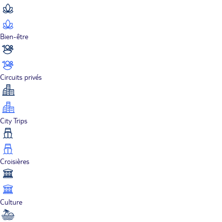
Bien-être
Circuits privés
City Trips
Croisières
Culture