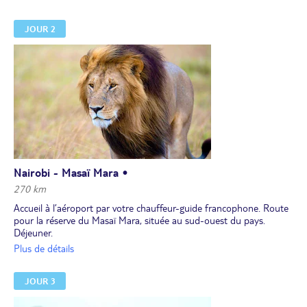
JOUR 2
Nairobi - Masaï Mara •
270 km
Accueil à l’aéroport par votre chauffeur-guide francophone. Route
pour la réserve du Masaï Mara, située au sud-ouest du pays.
Déjeuner.
Départ pour votre premier safari dans la région de la réserve de
Plus de détails
Masaï Mara peuplées d’animaux. Vous pourrez déjà observer
plusieurs espèces d’antilopes, des girafes à la démarche gracieuse
JOUR 3
et peut-être même des guépards et des hippopotames. Visite d'un
village Masaï, échanges et rencontres avec ce peuples d'éleveurs,
gardiens de ces terres africaines.