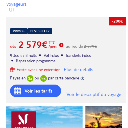
voyageurs
TUI
-200€
PRIMOS
BEST SELLER
2 579€
TTC
dès
au lieu de
2 779€
/pers.
9 Jours / 8 nuits
Vol inclus
Transferts inclus
Repas selon programme
Plus de détails
Existe avec une extension
Payez en
ou
par carte bancaire
Voir les tarifs
Voir le descriptif du voyage