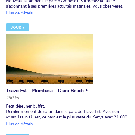
Nouveau safari dans le parc d’Amboseli. Surprenez la faune
s'adonnant à ses premières activités matinales. Vous observerez,
entre autres, des babouins, des reptiles, des girafes Masaï et des
Plus de détails
zèbres. Départ pour le parc de Tsavo à travers divers paysages de
plaine, de brousse, de marécage ou de lac asséché où les animaux
JOUR 7
viennent chercher le sel indispensable à leur équilibre.
Déjeuner pique-nique en cours de route.
Dîner et nuit au lodge.
Tsavo Est - Mombasa - Diani Beach •
250 km
Petit déjeuner buffet.
Dernier moment de safari dans le parc de Tsavo Est. Avec son
voisin Tsavo Ouest, ce parc est le plus vaste du Kenya avec 21 000
km². Ici, la diversité des écosystèmes offre les paysages les plus
Plus de détails
colorés du Kenya, du rouge de la terre à l’or de la savane en
passant par le noir de la lave et le vert des forêts tropicales. Le