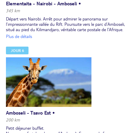
Elementaita - Nairobi - Amboseli •
345 km
Départ vers Nairobi. Arrêt pour admirer le panorama sur
l’impressionnante vallée du Rift. Poursuite vers le parc d’Amboseli,
situé au pied du Kilimandjaro, véritable carte postale de l’Afrique.
Vous y ferez certainement vos plus beaux clichés. Son nom est
Plus de détails
celui d’un lac aujourd’hui asséché. Il regorge de trésors animaliers
et notamment d'un nombre important d’éléphants et
JOUR 6
d'hippopotames attirés par les marécages en saison sèche. Les
lions, guépards et léopards s’y adonnent quant à eux à la chasse.
Déjeuner tardif en arrivant au lodge.
Safari dans le parc jusqu’au coucher du soleil.
Dîner et nuit au lodge.
Amboseli - Tsavo Est •
200 km
Petit déjeuner buffet.