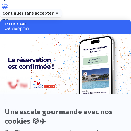
Luxe
Nature
Neige
Plongée
Premium