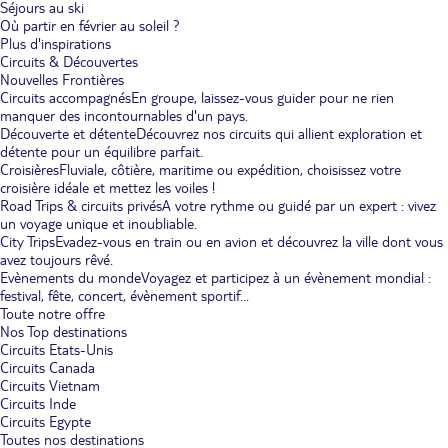
Séjours au ski
Où partir en février au soleil ?
Plus d'inspirations
Circuits & Découvertes
Nouvelles Frontières
Circuits accompagnés
En groupe, laissez-vous guider pour ne rien
manquer des incontournables d'un pays.
Découverte et détente
Découvrez nos circuits qui allient exploration et
détente pour un équilibre parfait.
Croisières
Fluviale, côtière, maritime ou expédition, choisissez votre
croisière idéale et mettez les voiles !
Road Trips & circuits privés
A votre rythme ou guidé par un expert : vivez
un voyage unique et inoubliable.
City Trips
Evadez-vous en train ou en avion et découvrez la ville dont vous
avez toujours rêvé.
Evènements du monde
Voyagez et participez à un évènement mondial :
festival, fête, concert, évènement sportif...
Toute notre offre
Nos Top destinations
Circuits Etats-Unis
Circuits Canada
Circuits Vietnam
Circuits Inde
Circuits Egypte
Toutes nos destinations