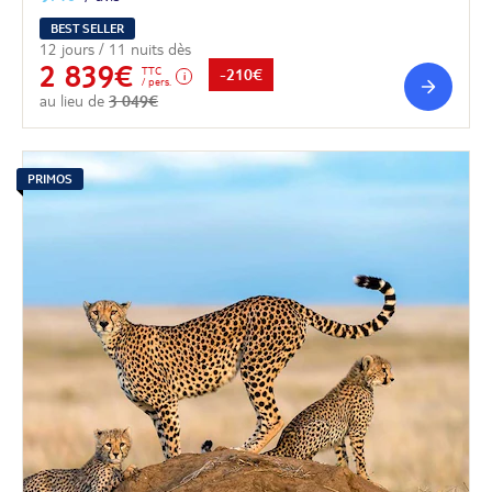
BEST SELLER
12 jours / 11 nuits dès
2 839€
TTC
-210€
/ pers.
au lieu de
3 049€
PRIMOS