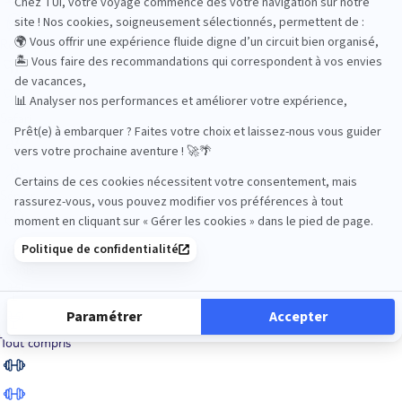
Road Trips
Safari
Sénior
Tennis
Tout compris