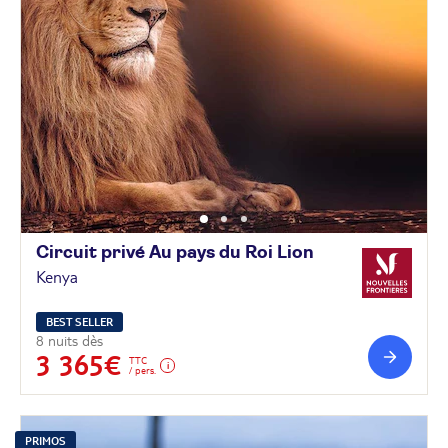
Circuit privé Au pays du Roi
Lion
Kenya
BEST SELLER
8 nuits dès
3 365€
TTC
/ pers.
PRIMOS