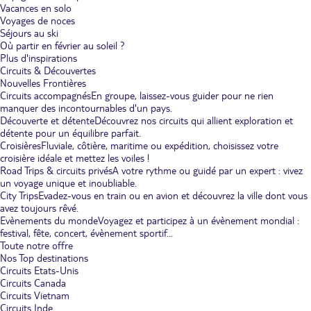
Vacances en solo
Voyages de noces
Séjours au ski
Où partir en février au soleil ?
Plus d'inspirations
Circuits & Découvertes
Nouvelles Frontières
Circuits accompagnés
En groupe, laissez-vous guider pour ne rien
manquer des incontournables d'un pays.
Découverte et détente
Découvrez nos circuits qui allient exploration et
détente pour un équilibre parfait.
Croisières
Fluviale, côtière, maritime ou expédition, choisissez votre
croisière idéale et mettez les voiles !
Road Trips & circuits privés
A votre rythme ou guidé par un expert : vivez
un voyage unique et inoubliable.
City Trips
Evadez-vous en train ou en avion et découvrez la ville dont vous
avez toujours rêvé.
Evènements du monde
Voyagez et participez à un évènement mondial :
festival, fête, concert, évènement sportif...
Toute notre offre
Nos Top destinations
Circuits Etats-Unis
Circuits Canada
Circuits Vietnam
Circuits Inde