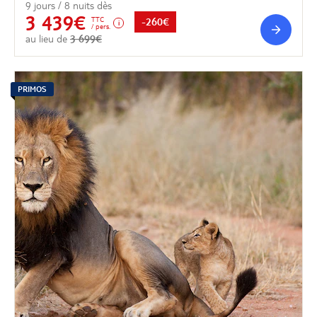
9 jours / 8 nuits dès
3 439€
TTC
-260€
/ pers.
au lieu de
3 699€
PRIMOS