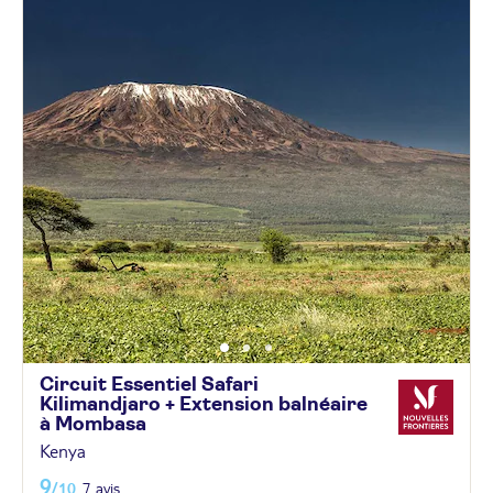
Circuit Essentiel Safari
Kilimandjaro + Extension balnéaire
à
Mombasa
Kenya
9
/10
7 avis