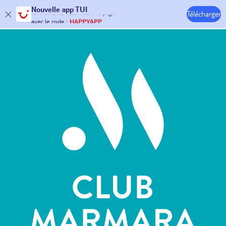
Nouvelle
app TUI
Télécharger
30€ offerts*
sur votre
voyage !
Hôtels & Clubs
avec le code :
HAPPYAPP