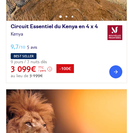
Circuit Essentiel du Kenya en 4 x
4
Kenya
9,7
/10
5 avis
BEST SELLER
9 jours / 7 nuits dès
3 099€
TTC
-100€
/ pers.
au lieu de
3 199€