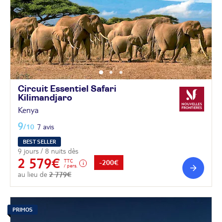
Circuit Essentiel Safari
Kilimandjaro
Kenya
9
/10
7 avis
BEST SELLER
9 jours / 8 nuits dès
2 579€
TTC
-200€
/ pers.
au lieu de
2 779€
PRIMOS