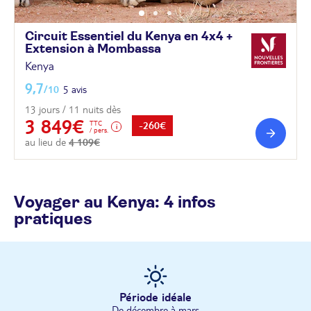
Circuit Essentiel du Kenya en 4x4 +
Extension à
Mombassa
Kenya
9,7
/10
5 avis
13 jours / 11 nuits dès
3 849€
TTC
-260€
/ pers.
au lieu de
4 109€
Voyager au Kenya: 4 infos
pratiques
Période idéale
De décembre à mars