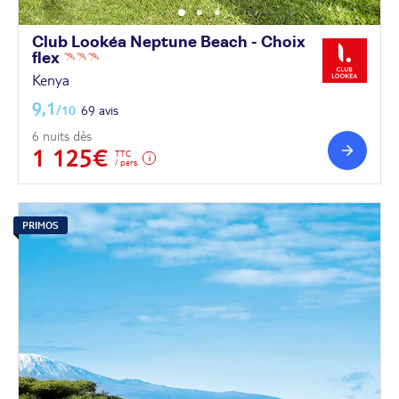
Club Lookéa Neptune Beach - Choix
flex
Kenya
9,1
/10
69 avis
6 nuits dès
1 125€
TTC
/ pers.
PRIMOS