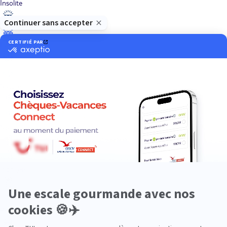
Insolite
Luxe
Nature
Neige
Plongée
Premium