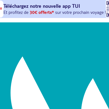
Téléchargez notre nouvelle
app TUI
Et profitez de
30€ offerts*
sur votre
prochain
voyage !
avec le code :
HAPPYAPP