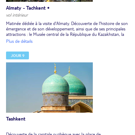
Almaty - Tachkent •
vol intérieur
Matinée dédiée à la visite d'Almaty. Découverte de l'histoire de son
émergence et de son développement, ainsi que de ses principales
attractions : le Musée central de la République du Kazakhstan, la
place de la République, le monument de l'Indépendance, le théâtre
Plus de détails
de l'opéra et du ballet d’Abay, le Bazaar (Zelenyi) ou encore le parc
des 28 gardes de Panfilov. Trajet en métro pour se déplacer.
JOUR 9
Déjeuner en centre-ville.
Transfert pour l’aéroport.
Dîner près de l'aéroport. Envol pour l'Ouzbékistan. À l'arrivée à
Tachkent, transfert et installation pour 2 nuits dans un hôtel.
Tashkent
Découverte de la capitale ouzbèque avec la place de