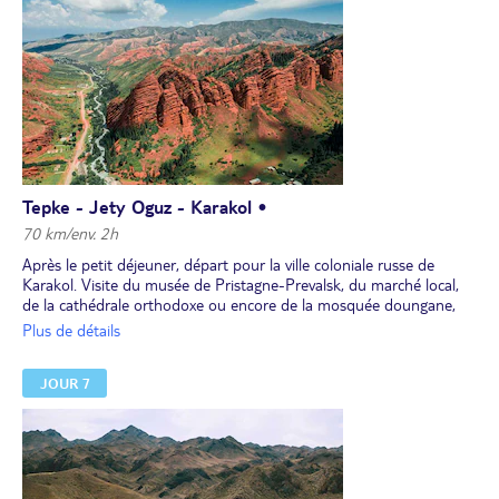
Tepke - Jety Oguz - Karakol •
70 km/env. 2h
Après le petit déjeuner, départ pour la ville coloniale russe de
Karakol. Visite du musée de Pristagne-Prevalsk, du marché local,
de la cathédrale orthodoxe ou encore de la mosquée doungane,
dont le style déroutant peut rappeler celui d’un temple
Plus de détails
bouddhiste.
Départ pour le Canyon de Djety Oguz (2200 m) et ses
JOUR 7
magnifiques paysages entourés de sommets enneigés. "Djety
Oguz" signifie les Sept Taureaux, qui sont les rochers rouges
entourant son sanatorium ouvert en 1965, théâtre de la première
rencontre entre Boris Eltsine et Askar Akaev, premier président de
la Kirghizie après la chute de l’Union soviétique. Balade dans le
vallon fleuri de "Koek Jaiyk", où se trouvent, entre autres, une