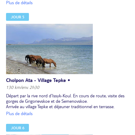
Déjeuner à Cholpon Ata.
Plus de détails
Baignade dans les sources chaudes. Installation dans une pension.
Temps libre jusqu'au dîner.
JOUR 5
Dîner et nuit à la pension.
Cholpon Ata - Village Tepke •
130 km/env. 2h30
Départ par la rive nord d’Issyk-Koul. En cours de route, visite des
gorges de Grigorievskoe et de Semenovskoe.
Arrivée au village Tepke et déjeuner traditionnel en terrasse.
Après le repas, visite de la ferme avec un membre de la famille.
Plus de détails
Dîner et nuit dans une guesthouse.
JOUR 6