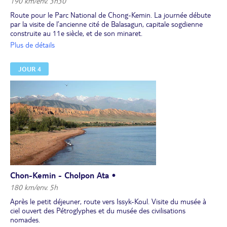
190 km/env. 3h30
Route pour le Parc National de Chong-Kemin. La journée débute
par la visite de l’ancienne cité de Balasagun, capitale sogdienne
construite au 11e siècle, et de son minaret.
Arrivée à la maison d'hôtes et apéritif dans le jardin, suivi d'un
Plus de détails
déjeuner traditionnel en terrasse.
Ensuite, randonnée dans les montagnes d'environ 6 km aller-
JOUR 4
retour, où vous aurez une vue panoramique sur la vallée. Retour
au village, puis promenade à travers le village. Temps libre avant le
dîner.
Dîner au restaurant de la maison d'hôtes. Soirée autour du feu
avec manatchi. Nuit à la maison d’hôtes.
Chon-Kemin - Cholpon Ata •
180 km/env. 5h
Après le petit déjeuner, route vers Issyk-Koul. Visite du musée à
ciel ouvert des Pétroglyphes et du musée des civilisations
nomades.