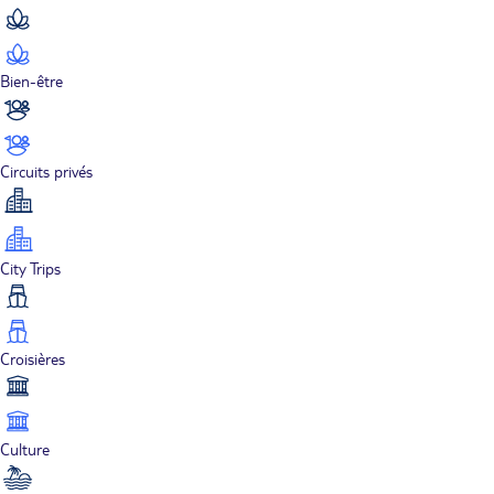
Bien-être
Circuits privés
City Trips
Croisières
Culture