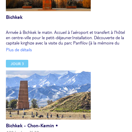
Bichkek
Arrivée à Bichkek le matin. Accueil à l’aéroport et transfert à l'hôtel
en centre-ville pour le petit-déjeuner.Installation. Découverte de la
capitale kirghize avec la visite du parc Panfilov (à la mémoire du
Général-Major Yvan Panfilov, commandant d’une division qui a
Plus de détails
détourné l’avancée des chars allemands et marqué un tournant
dans la Seconde Guerre mondiale), du musée de Frunze (à la
JOUR 3
mémoire du fondateur de la capitale), du parc Dubovy (ou parc
des Chênes), de la galerie d’art en plein air et de la place Ala-Too.
Déjeuner.
Visite du marché d’Och. Installation dans un hôtel 3*.
Dîner en ville. Nuit à l'hôtel.
Bichkek - Chon-Kemin •