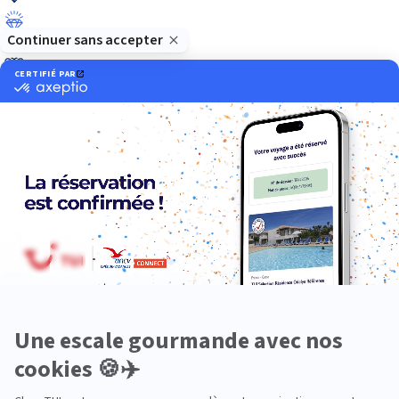
Luxe
Nature
Neige
Plongée
Premium