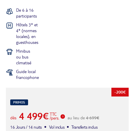
De 6 à 16
participants
Hôtels 3* et
4* (normes
locales), en
guesthouses
Minibus
ou bus
climatisé
Guide local
francophone
-200€
PRIMOS
4 499€
TTC
dès
au lieu de
4 699€
/pers.
16 Jours / 14 nuits
Vol inclus
Transferts inclus