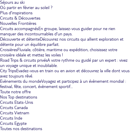
Séjours au ski
Où partir en février au soleil ?
Plus d'inspirations
Circuits & Découvertes
Nouvelles Frontières
Circuits accompagnés
En groupe, laissez-vous guider pour ne rien
manquer des incontournables d'un pays.
Découverte et détente
Découvrez nos circuits qui allient exploration et
détente pour un équilibre parfait.
Croisières
Fluviale, côtière, maritime ou expédition, choisissez votre
croisière idéale et mettez les voiles !
Road Trips & circuits privés
A votre rythme ou guidé par un expert : vivez
un voyage unique et inoubliable.
City Trips
Evadez-vous en train ou en avion et découvrez la ville dont vous
avez toujours rêvé.
Evènements du monde
Voyagez et participez à un évènement mondial :
festival, fête, concert, évènement sportif...
Toute notre offre
Nos Top destinations
Circuits Etats-Unis
Circuits Canada
Circuits Vietnam
Circuits Inde
Circuits Egypte
Toutes nos destinations