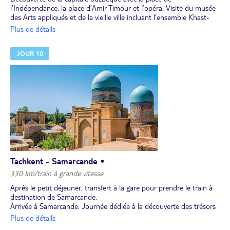
l’Indépendance, la place d’Amir Timour et l’opéra. Visite du musée
des Arts appliqués et de la vieille ville incluant l’ensemble Khast-
Imam, la Madrasa Barakhan, magnifique monument du 16e siècle
Plus de détails
et siège du grand mufti d’Asie centrale, ou encore la mosquée Tellia
Cheikh, principale mosquée de la ville avec sa belle bibliothèque, et
JOUR 10
le mausolée de Kaffal Ach Chachi datant du 16e siècle.
Déjeuner et dîner en ville.
Nuit à l’hôtel.
Tachkent - Samarcande •
330 km/train à grande vitesse
Après le petit déjeuner, transfert à la gare pour prendre le train à
destination de Samarcande.
Arrivée à Samarcande. Journée dédiée à la découverte des trésors
de Samarcande: la majestueuse place de Reghistan, plus belle place
Plus de détails
d'Asie centrale et ses 3 imposantes médersas (écoles coraniques)