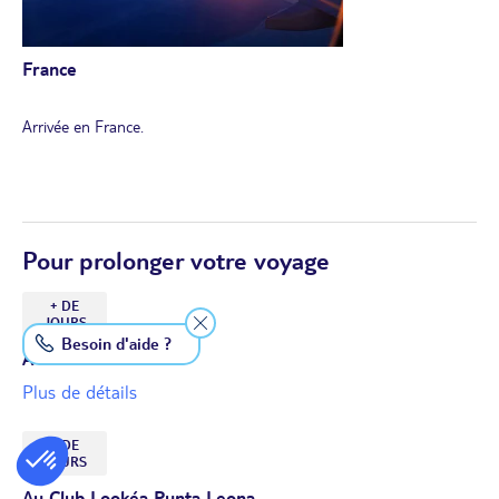
prévoyez un vol après 17h. A défaut, vos transferts pourraient ne
pas être assurés et vous pourriez ne pas pouvoir faire toutes les
visites et/ou profiter de tous les repas prévus, aucun
France
remboursement partiel ne sera possible.
Arrivée en France.
Pour prolonger votre voyage
+ DE
JOURS
Besoin d'aide ?
À Tamarindo
Plus de détails
+ DE
JOURS
Au Club Lookéa Punta Leona