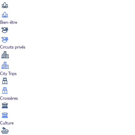
Bien-être
Circuits privés
City Trips
Croisières
Culture