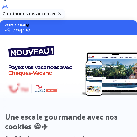
Luxe
Nature
Neige
Plongée
Premium