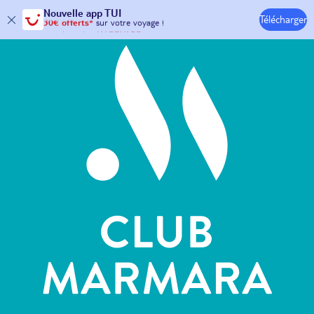
Hôtels & Clubs
Nouvelle
app TUI
Télécharger
30€ offerts*
sur votre
voyage !
avec le code :
HAPPYAPP