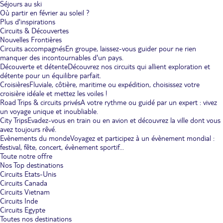
Séjours au ski
Où partir en février au soleil ?
Plus d'inspirations
Circuits & Découvertes
Nouvelles Frontières
Circuits accompagnés
En groupe, laissez-vous guider pour ne rien
manquer des incontournables d'un pays.
Découverte et détente
Découvrez nos circuits qui allient exploration et
détente pour un équilibre parfait.
Croisières
Fluviale, côtière, maritime ou expédition, choisissez votre
croisière idéale et mettez les voiles !
Road Trips & circuits privés
A votre rythme ou guidé par un expert : vivez
un voyage unique et inoubliable.
City Trips
Evadez-vous en train ou en avion et découvrez la ville dont vous
avez toujours rêvé.
Evènements du monde
Voyagez et participez à un évènement mondial :
festival, fête, concert, évènement sportif...
Toute notre offre
Nos Top destinations
Circuits Etats-Unis
Circuits Canada
Circuits Vietnam
Circuits Inde
Circuits Egypte
Toutes nos destinations