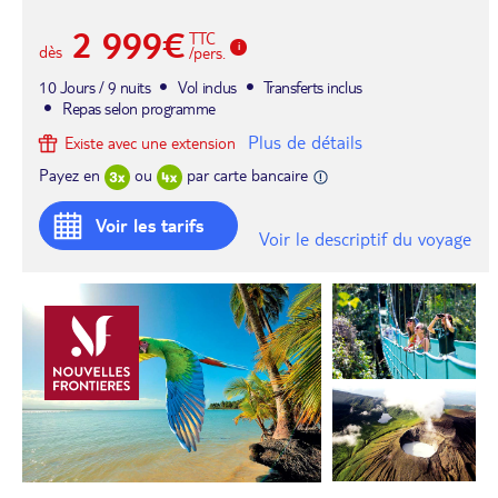
2 999€
TTC
dès
/pers.
10 Jours / 9 nuits
Vol inclus
Transferts inclus
Repas selon programme
Plus de détails
Existe avec une extension
Payez en
ou
par carte bancaire
Voir les tarifs
Voir le descriptif du voyage