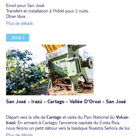
Envol pour San José.
Transfert et installation à l'hôtel pour 2 nuits.
Dîner libre.
Plus de détails
Option FLEX
Si vous ne voyagez pas avec les vols du groupe, (vols choix FLEX),
JOUR 2
prévoyez impérativement un vol arrivant le même jour que le vol
du groupe. A défaut, vos transferts pourraient ne pas être assurés
et vous pourriez ne pas pouvoir faire toutes les visites et /ou
profiter de tous les repas prévus, aucun remboursement partiel ne
sera possible.
Des restrictions peuvent également s’appliquer aux horaires du vol
retour, voir descriptif du dernier jour.
San José - Irazú - Cartago - Vallée D'Orosi - San José
Départ vers la ville de
Cartago
et visite du Parc National du
Volcan
Irazú
. En arrivant à Cartago, l'ancienne capitale du Costa Rica,
nous ferons un petit détour vers la basilique Nuestra Señora de los
Angeles, de style byzantin. Théâtre de la Festivité de la Vierge des
Plus de détails