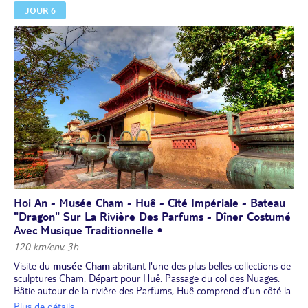
JOUR 6
Dîner. Nuit à l’hôtel.
Hoi An - Musée Cham - Huê - Cité Impériale - Bateau
"Dragon" Sur La Rivière Des Parfums - Dîner Costumé
Avec Musique Traditionnelle •
120 km/env. 3h
Visite du
musée Cham
abritant l'une des plus belles collections de
sculptures Cham. Départ pour Huê. Passage du col des Nuages.
Bâtie autour de la rivière des Parfums, Huê comprend d’un côté la
citadelle classée au Patrimoine Mondial de l'UNESCO, et de l’autre
Plus de détails