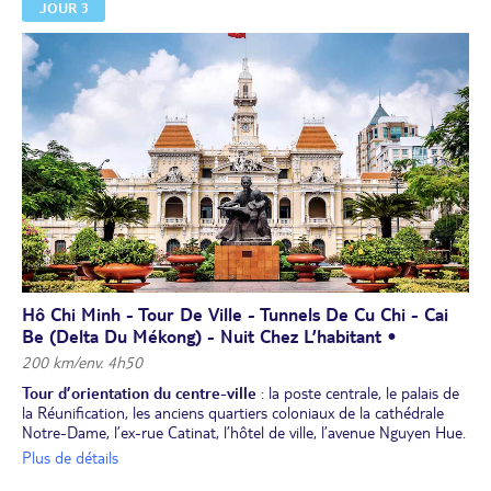
JOUR 3
Repas libres et nuit à l'hôtel à Ho Chi Minh ville.
Hô Chi Minh - Tour De Ville - Tunnels De Cu Chi - Cai
Be (delta Du Mékong) - Nuit Chez L’habitant •
200 km/env. 4h50
Tour d’orientation du centre-ville
: la poste centrale, le palais de
la Réunification, les anciens quartiers coloniaux de la cathédrale
Notre-Dame, l’ex-rue Catinat, l’hôtel de ville, l’avenue Nguyen Hue.
Route vers
Cu Chi et visite des réseaux de tunnels
creusés à la
Plus de détails
main par les partisans du Viet Cong pendant la guerre. Puis départ