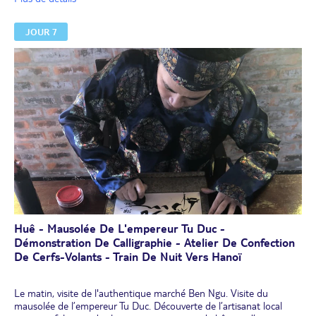
l’ancien quartier colonial (européen).
Déjeuner.
JOUR 7
Visite de la
citadelle et de la Cité impériale
. Promenade en
bateau "Dragon" sur la rivière des Parfums.
Le soir, vous jouerez les empereurs ou les mandarins dans leur
tunique d’apparat le temps d’un
dîner costumé
agrémenté de
musique traditionnelle.
Nuit à l'hôtel à Huê.
Huê - Mausolée De L'empereur Tu Duc -
Démonstration De Calligraphie - Atelier De Confection
De Cerfs-Volants - Train De Nuit Vers Hanoï
Le matin, visite de l'authentique marché Ben Ngu. Visite du
mausolée de l’empereur Tu Duc. Découverte de l’artisanat local