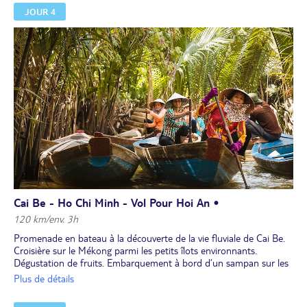
dans le
delta du Mékong
alliant végétation luxuriante et
JOUR 4
labyrinthes de cours d’eau, découverte en bateau traditionnel
et
visite d’ateliers artisanaux
.
Déjeuner en cours de route.
Transfert chez votre famille d’accueil et
initiation à la cuisine
locale
avec le "bánh xèo", une crêpe chaude croustillante et garnie.
Dîner et
nuit chez l’habitant
(confort sommaire et habitat collectif
- voir la rubrique "hébergement" et les photos de la fiche
programme).
Cai Be - Ho Chi Minh - Vol Pour Hoi An •
120 km/env. 3h
Promenade en bateau à la découverte de la vie fluviale de Cai Be.
Croisière sur le Mékong parmi les petits îlots environnants.
Dégustation de fruits. Embarquement à bord d’un sampan sur les
arroyos. Retour à Ho Chi Minh Ville.
Plus de détails
Déjeuner en cours de route.
Visite du quartier chinois et du temple Thiên Hâu. Transfert à