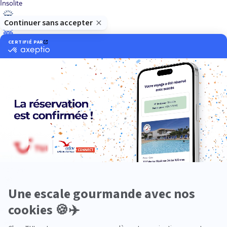
Insolite
Luxe
Nature
Neige
Plongée
Premium