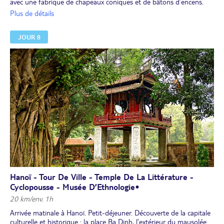
avec une fabrique de chapeaux coniques et de bâtons d’encens.
Déjeuner.
Plus de détails
Vous assisterez ensuite à une démonstration privée de calligraphie
avec un maître calligraphe. Chaque participant repartira avec pour
JOUR 8
cadeau une calligraphie originale porte-bonheur.
Atelier de confection de cerfs-volants traditionnels chez un artisan.
Dîner pique-nique.
Train de nuit en couchettes climatisées pour Hanoï.
Hanoï - Tour De Ville - Temple De La Littérature -
Cyclopousse - Musée D’Ethnologie•
20 km/env. 1h
Arrivée matinale à Hanoï. Petit-déjeuner. Découverte de la capitale
culturelle et historique : la place Ba Dinh, l’extérieur du mausolée