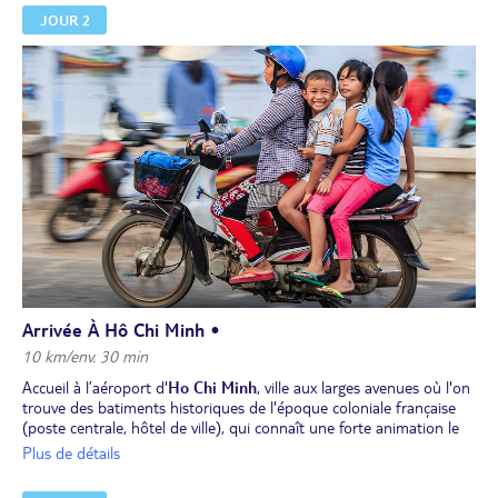
JOUR 2
Arrivée À Hô Chi Minh •
10 km/env. 30 min
Accueil à l’aéroport d'
Ho Chi Minh
, ville aux larges avenues où l'on
trouve des batiments historiques de l'époque coloniale française
(poste centrale, hôtel de ville), qui connaît une forte animation le
long de ses quais, au sein de son marché central. Installation à
Plus de détails
l’hôtel. Découverte à pied de la ville, poumon économique du
Vietnam entre tradition et modernité.