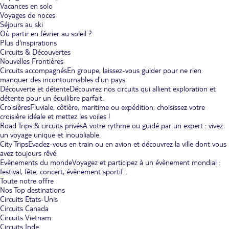
Vacances en solo
Voyages de noces
Séjours au ski
Où partir en février au soleil ?
Plus d'inspirations
Circuits & Découvertes
Nouvelles Frontières
Circuits accompagnés
En groupe, laissez-vous guider pour ne rien
manquer des incontournables d'un pays.
Découverte et détente
Découvrez nos circuits qui allient exploration et
détente pour un équilibre parfait.
Croisières
Fluviale, côtière, maritime ou expédition, choisissez votre
croisière idéale et mettez les voiles !
Road Trips & circuits privés
A votre rythme ou guidé par un expert : vivez
un voyage unique et inoubliable.
City Trips
Evadez-vous en train ou en avion et découvrez la ville dont vous
avez toujours rêvé.
Evènements du monde
Voyagez et participez à un évènement mondial :
festival, fête, concert, évènement sportif...
Toute notre offre
Nos Top destinations
Circuits Etats-Unis
Circuits Canada
Circuits Vietnam
Circuits Inde