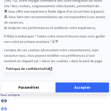
Road Trips
Safari
Sénior
Tennis
Tout compris