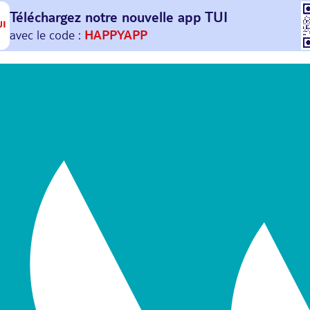
Téléchargez notre nouvelle
app TUI
Et profitez de
30€ offerts*
sur votre
prochain
voyage !
avec le code :
HAPPYAPP