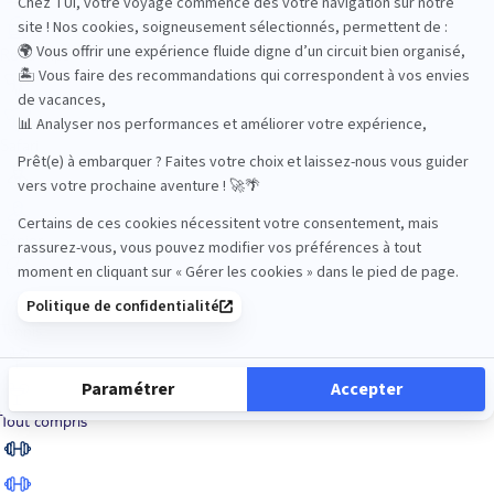
Road Trips
Safari
Sénior
Tennis
Tout compris