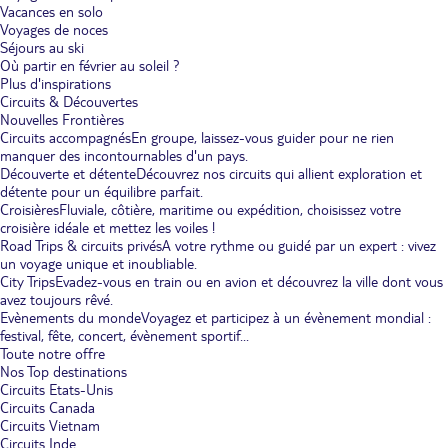
Vacances en solo
Voyages de noces
Séjours au ski
Où partir en février au soleil ?
Plus d'inspirations
Circuits & Découvertes
Nouvelles Frontières
Circuits accompagnés
En groupe, laissez-vous guider pour ne rien
manquer des incontournables d'un pays.
Découverte et détente
Découvrez nos circuits qui allient exploration et
détente pour un équilibre parfait.
Croisières
Fluviale, côtière, maritime ou expédition, choisissez votre
croisière idéale et mettez les voiles !
Road Trips & circuits privés
A votre rythme ou guidé par un expert : vivez
un voyage unique et inoubliable.
City Trips
Evadez-vous en train ou en avion et découvrez la ville dont vous
avez toujours rêvé.
Evènements du monde
Voyagez et participez à un évènement mondial :
festival, fête, concert, évènement sportif...
Toute notre offre
Nos Top destinations
Circuits Etats-Unis
Circuits Canada
Circuits Vietnam
Circuits Inde