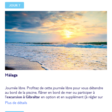
quelques photos depuis le Balcón de Europa, promontoire naturel
JOUR 7
offrant un superbe point de vue sur la mer. Retour dans la région
de Málaga.
Déjeuner libre.
Après-midi libre. Installation pour 2 nuits à l'hôtel.
Dîner à l'hôtel, avant un tour de ville panoramique de Malaga (en
option et en supplément, à régler sur place, environ 20 €).
Nuit à l'hôtel.
Málaga
Journée libre. Profitez de cette journée libre pour vous détendre
au bord de la piscine, flâner en bord de mer ou participer à
l'
excursion à Gibraltar
en option et en supplément (à régler sur
place, environ 84 €, attention : cette excursion n'est pas possible
Plus de détails
avec une arrivée le vendredi).
Déjeuner libre.