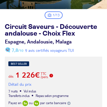
1/13
Circuit Saveurs - Découverte
andalouse - Choix
Flex
Espagne, Andalousie, Malaga
7,8
9 avis certifiés voyageurs TUI
/10
BEST SELLER
1 226€
TTC
dès
/pers.
Détail du prix
7 nuits
Vol inclus
Transferts inclus
Repas selon programme
Payez en
ou
par carte bancaire