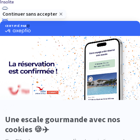
Insolite
Luxe
Nature
Neige
Plongée
Premium