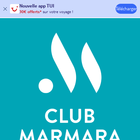
Nouvelle
app TUI
Télécharger
30€ offerts*
sur votre
voyage !
Hôtels & Clubs
avec le code :
HAPPYAPP