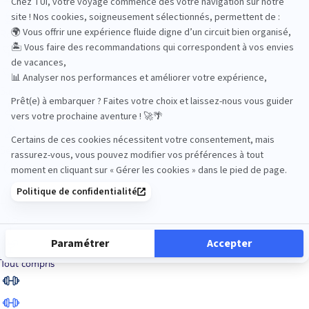
Road Trips
Safari
Sénior
Tennis
Tout compris