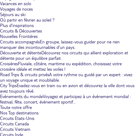
Vacances en solo
Voyages de noces
Séjours au ski
Où partir en février au soleil ?
Plus d'inspirations
Circuits & Découvertes
Nouvelles Frontières
Circuits accompagnés
En groupe, laissez-vous guider pour ne rien
manquer des incontournables d'un pays.
Découverte et détente
Découvrez nos circuits qui allient exploration et
détente pour un équilibre parfait.
Croisières
Fluviale, côtière, maritime ou expédition, choisissez votre
croisière idéale et mettez les voiles !
Road Trips & circuits privés
A votre rythme ou guidé par un expert : vivez
un voyage unique et inoubliable.
City Trips
Evadez-vous en train ou en avion et découvrez la ville dont vous
avez toujours rêvé.
Evènements du monde
Voyagez et participez à un évènement mondial :
festival, fête, concert, évènement sportif...
Toute notre offre
Nos Top destinations
Circuits Etats-Unis
Circuits Canada
Circuits Vietnam
Circuits Inde