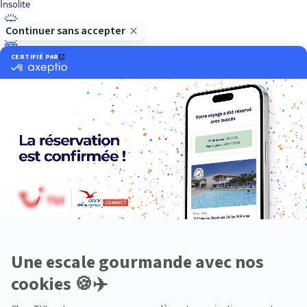
Insolite
Luxe
Nature
Neige
Plongée
Premium