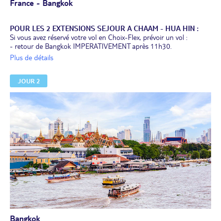
France - Bangkok
POUR LES 2 EXTENSIONS SEJOUR A CHAAM - HUA HIN :
Si vous avez réservé votre vol en Choix-Flex, prévoir un vol :
- retour de Bangkok IMPERATIVEMENT après 11h30.
Si l’horaire du vol retour n’est pas respecté, la dernière nuit de
Plus de détails
l’extension pourra avoir lieu à Bangkok.
JOUR 2
Envol à destination de Bangkok.
Nuit à bord.
Bangkok