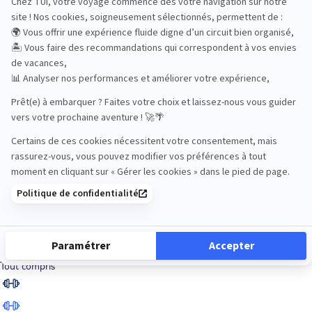
Road Trips
Safari
Sénior
Tennis
Tout compris