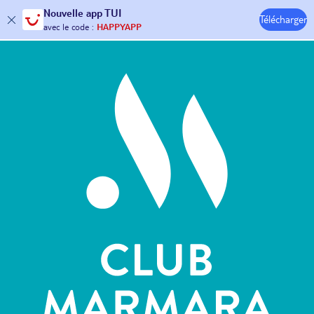
Nouvelle
app TUI
Télécharger
30€ offerts*
sur votre
voyage !
Hôtels & Clubs
avec le code :
HAPPYAPP