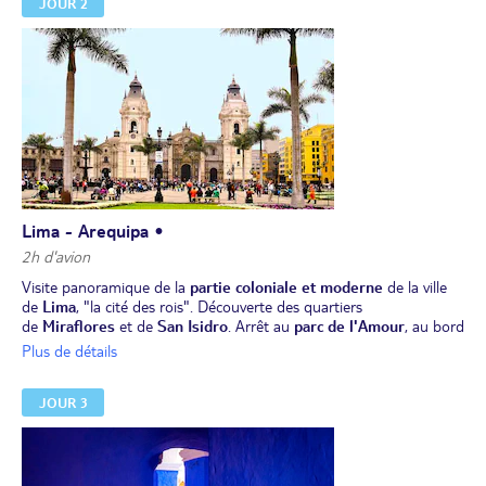
JOUR 2
Lima - Arequipa •
2h d'avion
Visite panoramique de la
partie coloniale et moderne
de la ville
de
Lima
, "la cité des rois". Découverte des quartiers
de
Miraflores
et de
San Isidro
. Arrêt au
parc de l'Amour
, au bord
du Pacifique. Puis,
visite
du
centre historique
et sa
Plaza Mayor
,
Plus de détails
où se trouvent la
cathédrale
et le
palais du Gouvernement
et, à
deux pas, le
monastère de Santo Domingo
.
JOUR 3
Déjeuner dans un restaurant local et transfert à l'aéroport.
Envol pour la ville d'Arequipa. Accueil à l'aéroport.
Dîner et installation pour 2 nuits à votre hôtel.