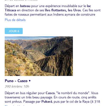
Départ en
bateau
pour une expérience inoubliable sur le
lac
Titicaca
en direction de ses
îles flottantes, les Uros
. Ces îles sont
faites de roseaux permettant aux Indiens aymara de construire
leurs villages flottants, où la vie paisible des habitants et les
Plus de détails
coutumes n’ont pas changé depuis la nuit des temps. Vous
découvrirez une vie en harmonie avec la nature dans un cadre
JOUR 6
d'exception.
Déjeuner sur l'île
.
Retour à Puno en cours d'après-midi.
Dîner et nuit à l'hôtel.
Puno - Cusco •
390 km/env. 10h
Départ en bus régulier pour
Cusco
, "le nombril du monde". Vous
traverserez un très beau paysage. En cours de route, cinq arrêts
sont prévus. Passage par
Pukará
, puis par le col de la Raya (4 318
m) qui marque la séparation entre les départements de Cusco et