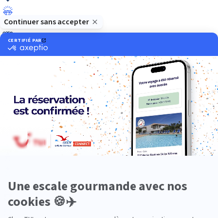
Luxe
Nature
Neige
Plongée
Premium