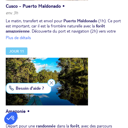
Cusco - Puerto Maldonado •
env. 3h
Le matin, transfert et envol pour
Puerto Maldonado
(1h). Ce port
est important, car il est la frontière naturelle avec la
forêt
amazonienne
. Découverte du port et navigation (2h) vers votre
logde pour 2 nuits. Vous aurez déjà un premier aperçu de la flore...
Plus de détails
Après votre installation, déjeuner typique.
Au cours de l'après-midi,
visite guidée de la "Cocha Caiman"
,
JOUR 11
petite lagune où se trouvent différentes espèces de caïmans.
Dîner et nuit au lodge.
Besoin d'aide ?
Amazonie •
env. 3h
Départ pour une
randonnée
dans la
forêt
, avec des parcours