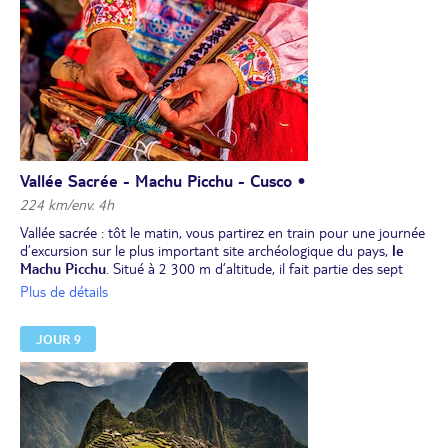
Dîner et nuit à votre hôtel.
Vallée Sacrée - Machu Picchu - Cusco •
224 km/env. 4h
Vallée sacrée : tôt le matin, vous partirez en train pour une journée
d’excursion sur le plus important site archéologique du pays,
le
Machu Picchu
. Situé à 2 300 m d’altitude, il fait partie des sept
merveilles du monde moderne.
Visite et découverte de la cité
Plus de détails
sacrée des Incas la plus renommée d’Amérique du Sud
, en
compagnie d'un guide expert du site archéologique. Ce site fut
JOUR 9
redécouvert en 1911 par l’historien américain Hiram Bingham. Cité
perdue entourée de nombreux mystères, le Machu Picchu est un
hymne à la beauté.
Déjeuner au village d’Aguas Calientes. Retour en
train à
Ollantaytambo
. Transfert à Cusco.
Dîner et nuit à l’hôtel.