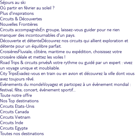
Séjours au ski
Où partir en février au soleil ?
Plus d'inspirations
Circuits & Découvertes
Nouvelles Frontières
Circuits accompagnés
En groupe, laissez-vous guider pour ne rien
manquer des incontournables d'un pays.
Découverte et détente
Découvrez nos circuits qui allient exploration et
détente pour un équilibre parfait.
Croisières
Fluviale, côtière, maritime ou expédition, choisissez votre
croisière idéale et mettez les voiles !
Road Trips & circuits privés
A votre rythme ou guidé par un expert : vivez
un voyage unique et inoubliable.
City Trips
Evadez-vous en train ou en avion et découvrez la ville dont vous
avez toujours rêvé.
Evènements du monde
Voyagez et participez à un évènement mondial :
festival, fête, concert, évènement sportif...
Toute notre offre
Nos Top destinations
Circuits Etats-Unis
Circuits Canada
Circuits Vietnam
Circuits Inde
Circuits Egypte
Toutes nos destinations