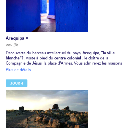
Arequipa •
env. 3h
Découverte du berceau intellectuel du pays,
Arequipa
,
"la ville
blanche"?
. Visite à
pied
du
centre colonial
: le cloître de la
Compagnie de Jésus, la place d'Armes. Vous admirerez les maisons
seigneuriales préservées avec leurs superbes balcons coloniaux,
Plus de détails
ainsi que l'église de San Francisco. Vous visiterez également
le
couvent de Santa Catalina
, "une ville dans la ville" avec ses
JOUR 4
décors arabo-espagnols, sans oublier le quartier du Solar et l'église
de la Compagnie de Jésus, la plus ancienne d'Arequipa.
Déjeuner et temps libre pour découvrir les différents quartiers de
la ville et ses promenades coloniales.
Dîner et nuit à l'hôtel.