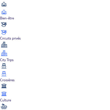
Bien-être
Circuits privés
City Trips
Croisières
Culture