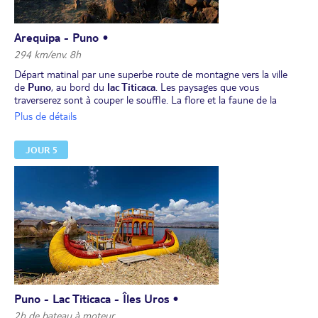
Arequipa - Puno •
294 km/env. 8h
Départ matinal par une superbe route de montagne vers la ville
de
Puno
, au bord du
lac Titicaca
. Les paysages que vous
traverserez sont à couper le souffle. La flore et la faune de la
cordillère vous surprendront.
Plus de détails
Pique-nique en chemin.
Visite, en cours de route, du site de
Sillustani
pour observer les
JOUR 5
traditions funéraires d'autrefois. Arrivée à Puno dans l'après-midi.
Dîner et installation pour 2 nuits à votre hôtel.
Puno - Lac Titicaca - Îles Uros •
2h de bateau à moteur