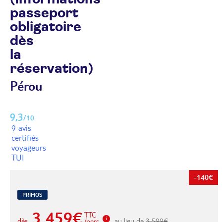
passeport
obligatoire
dès
la
réservation)
Pérou
9,3
/10
9 avis
certifiés
voyageurs
TUI
-140€
PRIMOS
3 459€
TTC
dès
au lieu de
3 599€
/pers.