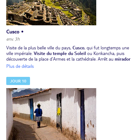
Cusco •
env. 3h
Visite de la plus belle ville du pays,
Cusco
, qui fut longtemps une
ville impériale.
Visite du temple du Soleil
ou Korikancha, puis
découverte de la place d’Armes et la cathédrale. Arrêt au
mirador
San Cristobal
pour admirer la vue complète de la ville. Visite,
Plus de détails
également, de la
forteresse de Sacsayhuaman, Tambomachay,
Kenko et Puca Pucara
, et de l’atelier d’art Inka’s.
JOUR 10
Déjeuner à l’hôtel.
Temps libre l’après-midi pour découvrir Cusco à votre guise.
Dîner et nuit à l’hôtel.