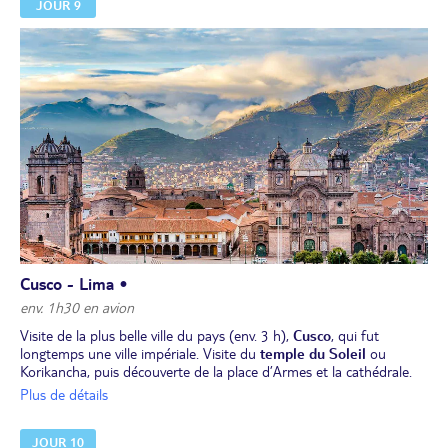
JOUR 9
redécouvert en 1911 par l’historien américain Hiram Bingham. Cité
perdue entourée de nombreux mystères, le Machu Picchu est un
hymne à la beauté.
Déjeuner au village d’Aguas Calientes. Retour en
train à
Ollantaytambo
. Transfert à Cusco.
Dîner et nuit à l’hôtel.
Cusco - Lima •
env. 1h30 en avion
Visite de la plus belle ville du pays (env. 3 h),
Cusco
, qui fut
longtemps une ville impériale. Visite du
temple du Soleil
ou
Korikancha, puis découverte de la place d’Armes et la cathédrale.
Arrêt au
mirador San Cristobal
pour admirer la vue complète de
Plus de détails
la ville. Visite, également, de la
forteresse de Sacsayhuaman,
Tambomachay, Kenko et Puca Pucara
, et de l’atelier d’art Inka’s.
JOUR 10
Déjeuner à l’hôtel.