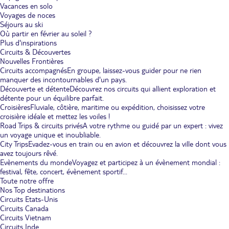
Vacances en solo
Voyages de noces
Séjours au ski
Où partir en février au soleil ?
Plus d'inspirations
Circuits & Découvertes
Nouvelles Frontières
Circuits accompagnés
En groupe, laissez-vous guider pour ne rien
manquer des incontournables d'un pays.
Découverte et détente
Découvrez nos circuits qui allient exploration et
détente pour un équilibre parfait.
Croisières
Fluviale, côtière, maritime ou expédition, choisissez votre
croisière idéale et mettez les voiles !
Road Trips & circuits privés
A votre rythme ou guidé par un expert : vivez
un voyage unique et inoubliable.
City Trips
Evadez-vous en train ou en avion et découvrez la ville dont vous
avez toujours rêvé.
Evènements du monde
Voyagez et participez à un évènement mondial :
festival, fête, concert, évènement sportif...
Toute notre offre
Nos Top destinations
Circuits Etats-Unis
Circuits Canada
Circuits Vietnam
Circuits Inde