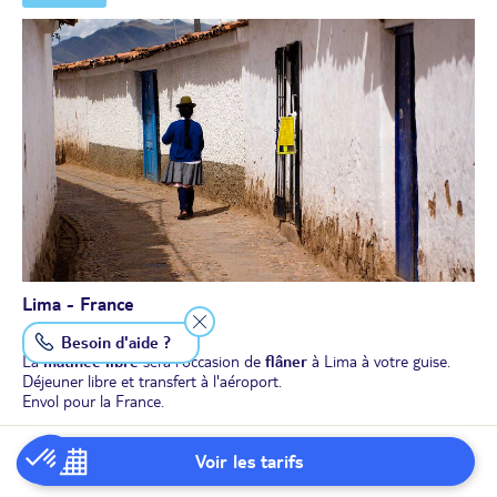
Temps libre jusqu’à votre transfert vers l’aéroport pour prendre
votre vol pour Lima.
Arrivée à Lima et transfert à l’hôtel.
Dîner et nuit à l’hôtel.
Lima - France
Besoin d'aide ?
La
matinée libre
sera l'occasion de
flâner
à Lima à votre guise.
Déjeuner libre et transfert à l'aéroport.
Envol pour la France.
JOUR 11
Voir les tarifs