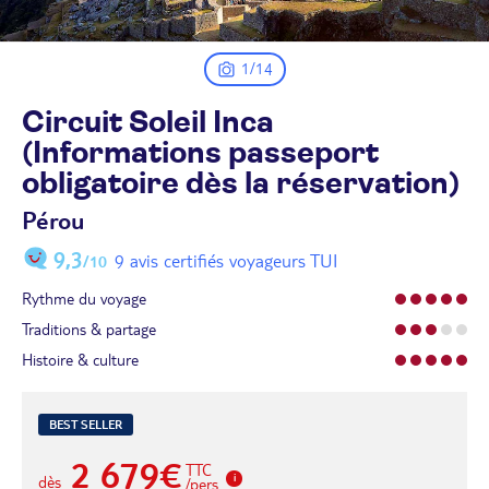
1/14
Circuit Soleil Inca
(Informations passeport
obligatoire dès la
réservation)
Pérou
9,3
9 avis certifiés voyageurs TUI
/10
Rythme du voyage
Traditions & partage
Histoire & culture
BEST SELLER
2 679€
TTC
dès
/pers.