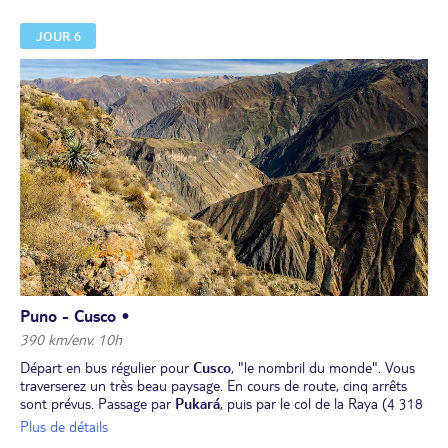
coutumes n’ont pas changé depuis la nuit des temps. Vous
découvrirez une vie en harmonie avec la nature dans un cadre
JOUR 6
d'exception.
Déjeuner sur l'île
.
Retour à Puno en cours d'après-midi.
Dîner et nuit à l'hôtel.
Puno - Cusco •
390 km/env. 10h
Départ en bus régulier pour
Cusco
, "le nombril du monde". Vous
traverserez un très beau paysage. En cours de route, cinq arrêts
sont prévus. Passage par
Pukará
, puis par le col de la Raya (4 318
m) qui marque la séparation entre les départements de Cusco et
Plus de détails
de Puno ; c'est également le point le plus haut du chemin.