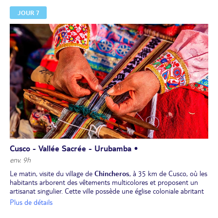
Déjeuner à
Sicuani
.
JOUR 7
Vous visiterez le temple de
Viracocha
à
Raqchi
, ancien centre de
pèlerinage, et la très belle
église d'Andahuaylillas
datant du 17e
siècle. Arrivée en fin d’après-midi à la plus belle ville du pays :
Cusco.
Installation pour 1 nuit à votre hôtel.
Dîner folklorique avec musique et danses andines.
Retour à
l’hôtel pour la nuit.
Cusco - Vallée Sacrée - Urubamba •
env. 9h
Le matin, visite du village de
Chincheros
, à 35 km de Cusco, où les
habitants arborent des vêtements multicolores et proposent un
artisanat singulier. Cette ville possède une église coloniale abritant
un sublime retable baroque. Poursuite vers la
forteresse
Plus de détails
militaire
d'
Ollantaytambo
. Cette ville est considérée comme la
capitale des Indiens du Pérou.