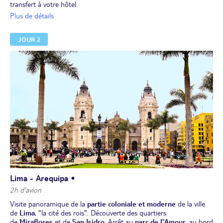
transfert à votre hôtel.
Dîner libre.
Plus de détails
Nuit à l'hôtel.
JOUR 2
Lima - Arequipa •
2h d'avion
Visite panoramique de la
partie coloniale et moderne
de la ville
de
Lima
, "la cité des rois". Découverte des quartiers
de
Miraflores
et de
San Isidro
. Arrêt au
parc de l'Amour
, au bord