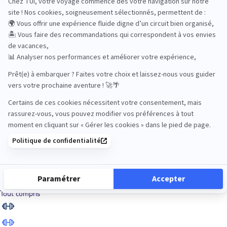
Road Trips
Safari
Sénior
Tennis
Tout compris