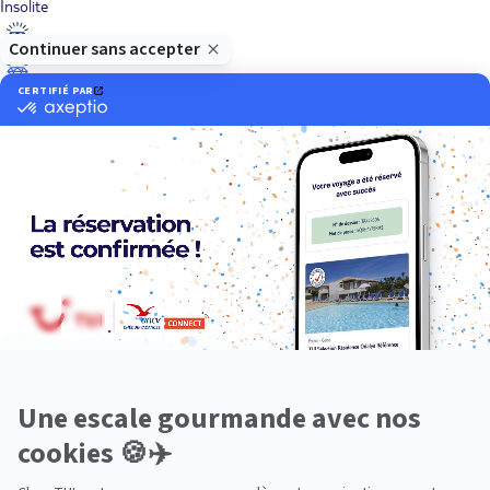
Insolite
Luxe
Nature
Neige
Plongée
Premium