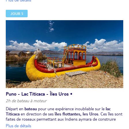
Plus de détails
Pique-nique en chemin.
Visite, en cours de route, du site de
Sillustani
pour observer les
JOUR 5
traditions funéraires d'autrefois. Arrivée à Puno dans l'après-midi.
Dîner et installation pour 2 nuits à votre hôtel.
Puno - Lac Titicaca - Îles Uros •
2h de bateau à moteur
Départ en
bateau
pour une expérience inoubliable sur le
lac
Titicaca
en direction de ses
îles flottantes, les Uros
. Ces îles sont
faites de roseaux permettant aux Indiens aymara de construire
leurs villages flottants, où la vie paisible des habitants et les
Plus de détails