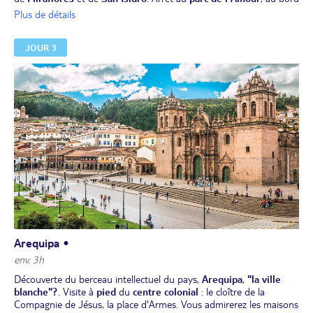
du Pacifique. Puis,
visite
du
centre historique
et sa
Plaza Mayor
,
Plus de détails
où se trouvent la
cathédrale
et le
palais du Gouvernement
et, à
deux pas, le
monastère de Santo Domingo
.
JOUR 3
Déjeuner dans un restaurant local et transfert à l'aéroport.
Envol pour la ville d'Arequipa. Accueil à l'aéroport.
Dîner et installation pour 2 nuits à votre hôtel.
Arequipa •
env. 3h
Découverte du berceau intellectuel du pays,
Arequipa
,
"la ville
blanche"?
. Visite à
pied
du
centre colonial
: le cloître de la
Compagnie de Jésus, la place d'Armes. Vous admirerez les maisons