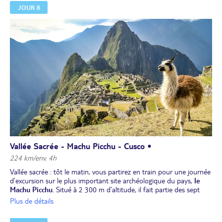
JOUR 8
Célébration dans la vallée de la "Pacha Mama" (La Terre Mère).
Déjeuner.
Dîner et nuit à votre hôtel.
Vallée Sacrée - Machu Picchu - Cusco •
224 km/env. 4h
Vallée sacrée : tôt le matin, vous partirez en train pour une journée
d’excursion sur le plus important site archéologique du pays,
le
Machu Picchu
. Situé à 2 300 m d’altitude, il fait partie des sept
merveilles du monde moderne.
Visite et découverte de la cité
Plus de détails
sacrée des Incas la plus renommée d’Amérique du Sud
, en
compagnie d'un guide expert du site archéologique. Ce site fut