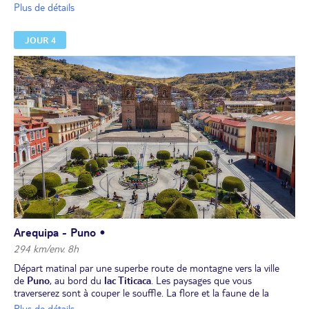
seigneuriales préservées avec leurs superbes balcons coloniaux,
Plus de détails
ainsi que l'église de San Francisco. Vous visiterez également
le
couvent de Santa Catalina
, "une ville dans la ville" avec ses
JOUR 4
décors arabo-espagnols, sans oublier le quartier du Solar et l'église
de la Compagnie de Jésus, la plus ancienne d'Arequipa.
Déjeuner et temps libre pour découvrir les différents quartiers de
la ville et ses promenades coloniales.
Dîner et nuit à l'hôtel.
Arequipa - Puno •
294 km/env. 8h
Départ matinal par une superbe route de montagne vers la ville
de
Puno
, au bord du
lac Titicaca
. Les paysages que vous
traverserez sont à couper le souffle. La flore et la faune de la
cordillère vous surprendront.