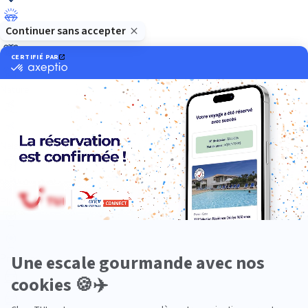
Luxe
Nature
Neige
Plongée
Premium