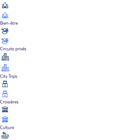
Bien-être
Circuits privés
City Trips
Croisières
Culture