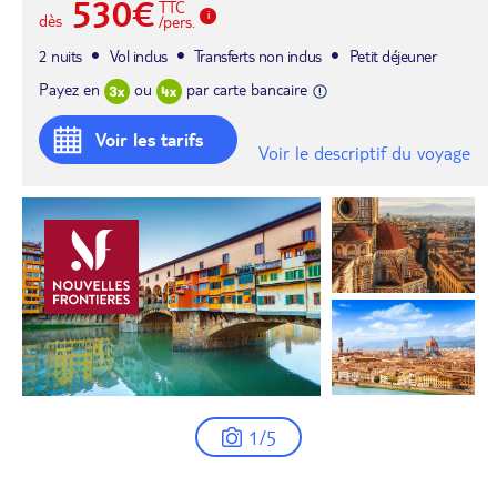
530€
TTC
dès
/pers.
2 nuits
Vol inclus
Transferts non inclus
Petit déjeuner
Payez en
ou
par carte bancaire
Voir les tarifs
Voir le descriptif du voyage
1/5