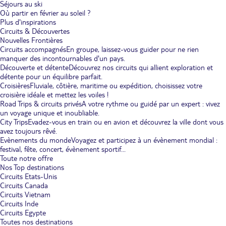
Séjours au ski
Où partir en février au soleil ?
Plus d'inspirations
Circuits & Découvertes
Nouvelles Frontières
Circuits accompagnés
En groupe, laissez-vous guider pour ne rien
manquer des incontournables d'un pays.
Découverte et détente
Découvrez nos circuits qui allient exploration et
détente pour un équilibre parfait.
Croisières
Fluviale, côtière, maritime ou expédition, choisissez votre
croisière idéale et mettez les voiles !
Road Trips & circuits privés
A votre rythme ou guidé par un expert : vivez
un voyage unique et inoubliable.
City Trips
Evadez-vous en train ou en avion et découvrez la ville dont vous
avez toujours rêvé.
Evènements du monde
Voyagez et participez à un évènement mondial :
festival, fête, concert, évènement sportif...
Toute notre offre
Nos Top destinations
Circuits Etats-Unis
Circuits Canada
Circuits Vietnam
Circuits Inde
Circuits Egypte
Toutes nos destinations