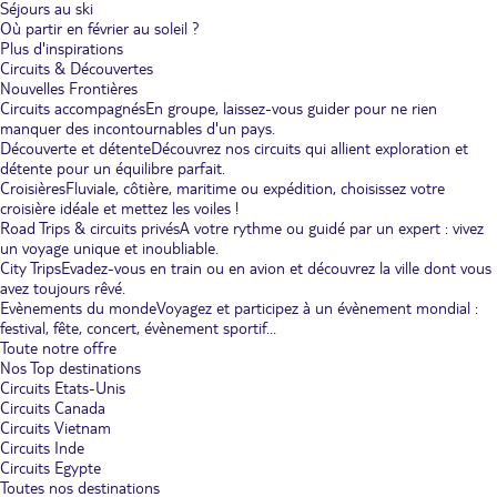
Séjours au ski
Où partir en février au soleil ?
Plus d'inspirations
Circuits & Découvertes
Nouvelles Frontières
Circuits accompagnés
En groupe, laissez-vous guider pour ne rien
manquer des incontournables d'un pays.
Découverte et détente
Découvrez nos circuits qui allient exploration et
détente pour un équilibre parfait.
Croisières
Fluviale, côtière, maritime ou expédition, choisissez votre
croisière idéale et mettez les voiles !
Road Trips & circuits privés
A votre rythme ou guidé par un expert : vivez
un voyage unique et inoubliable.
City Trips
Evadez-vous en train ou en avion et découvrez la ville dont vous
avez toujours rêvé.
Evènements du monde
Voyagez et participez à un évènement mondial :
festival, fête, concert, évènement sportif...
Toute notre offre
Nos Top destinations
Circuits Etats-Unis
Circuits Canada
Circuits Vietnam
Circuits Inde
Circuits Egypte
Toutes nos destinations