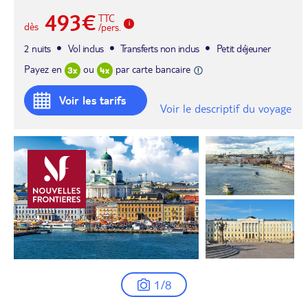
493€
TTC
dès
/pers.
2 nuits
Vol inclus
Transferts non inclus
Petit déjeuner
Payez en
ou
par carte bancaire
Voir les tarifs
Voir le descriptif du voyage
1/8