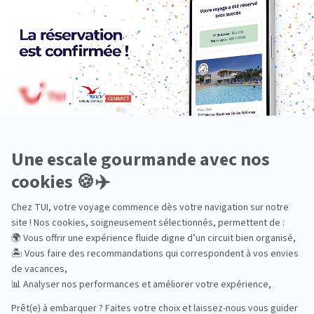
Luxe
Nature
Neige
Plongée
Premium