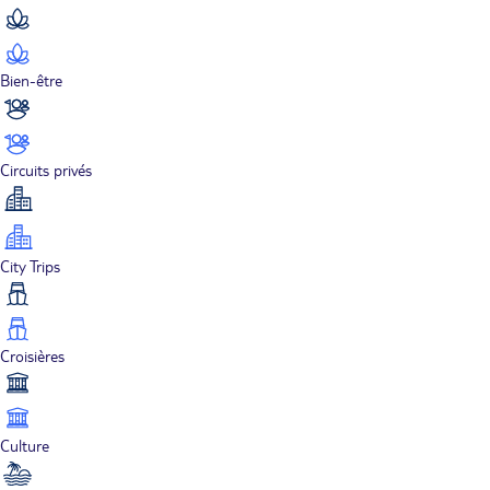
Bien-être
Circuits privés
City Trips
Croisières
Culture