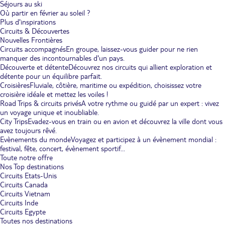
Séjours au ski
Où partir en février au soleil ?
Plus d'inspirations
Circuits & Découvertes
Nouvelles Frontières
Circuits accompagnés
En groupe, laissez-vous guider pour ne rien
manquer des incontournables d'un pays.
Découverte et détente
Découvrez nos circuits qui allient exploration et
détente pour un équilibre parfait.
Croisières
Fluviale, côtière, maritime ou expédition, choisissez votre
croisière idéale et mettez les voiles !
Road Trips & circuits privés
A votre rythme ou guidé par un expert : vivez
un voyage unique et inoubliable.
City Trips
Evadez-vous en train ou en avion et découvrez la ville dont vous
avez toujours rêvé.
Evènements du monde
Voyagez et participez à un évènement mondial :
festival, fête, concert, évènement sportif...
Toute notre offre
Nos Top destinations
Circuits Etats-Unis
Circuits Canada
Circuits Vietnam
Circuits Inde
Circuits Egypte
Toutes nos destinations