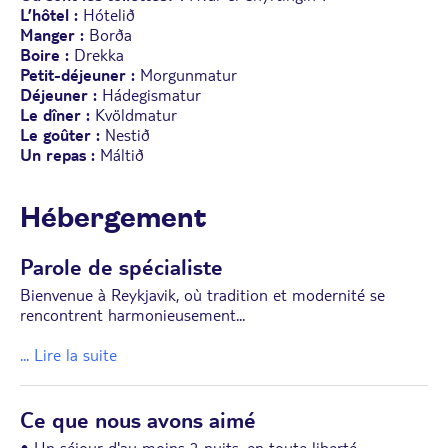
L’hôtel :
Hótelið
Manger :
Borða
Boire :
Drekka
Petit-déjeuner :
Morgunmatur
Déjeuner :
Hádegismatur
Le dîner :
Kvöldmatur
Le goûter :
Nestið
Un repas :
Máltið
Hébergement
Parole de spécialiste
Bienvenue à Reykjavik, où tradition et modernité se
rencontrent harmonieusement
...
... Lire la suite
Ce que nous avons aimé
• Un séjour d'au moins 2 nuits, en toute liberté.