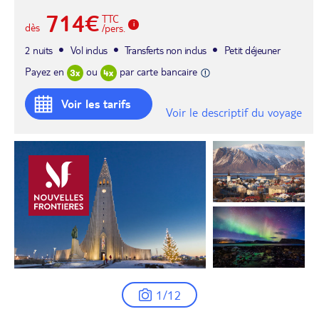
714€
TTC
dès
/pers.
2 nuits
Vol inclus
Transferts non inclus
Petit déjeuner
Payez en
ou
par carte bancaire
Voir les tarifs
Voir le descriptif du voyage
1/12