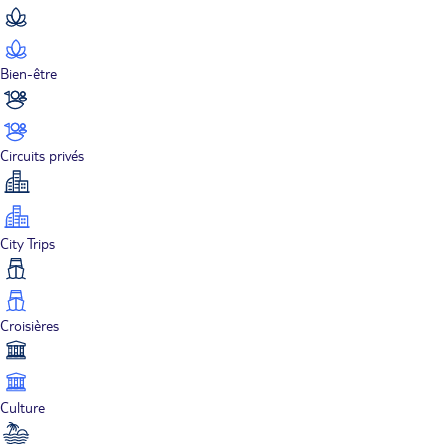
Bien-être
Circuits privés
City Trips
Croisières
Culture