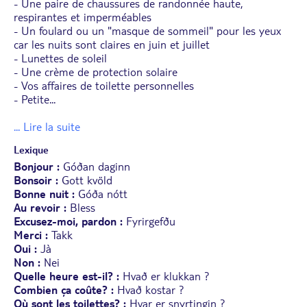
- Une paire de chaussures de randonnée haute,
respirantes et imperméables
- Un foulard ou un "masque de sommeil" pour les yeux
car les nuits sont claires en juin et juillet
- Lunettes de soleil
- Une crème de protection solaire
- Vos affaires de toilette personnelles
- Petite
...
... Lire la suite
Lexique
Bonjour :
Góðan daginn
Bonsoir :
Gott kvöld
Bonne nuit :
Góða nótt
Au revoir :
Bless
Excusez-moi, pardon :
Fyrirgefðu
Merci :
Takk
Oui :
Jà
Non :
Nei
Quelle heure est-il? :
Hvað er klukkan ?
Combien ça coûte? :
Hvað kostar ?
Où sont les toilettes? :
Hvar er snyrtingin ?