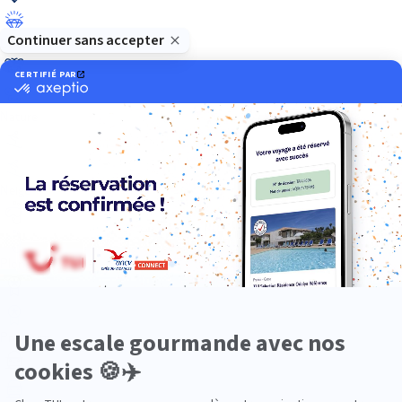
Luxe
Nature
Neige
Plongée
Premium