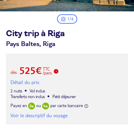
1/4
City trip à
Riga
Pays Baltes, Riga
525€
TTC
dès
/pers.
Détail du prix
2 nuits
Vol inclus
Transferts non inclus
Petit déjeuner
Payez en
ou
par carte bancaire
Voir le descriptif du voyage