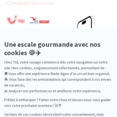
Aventure
Bien-être
Circuits privés
City Trips
Croisières
Culture