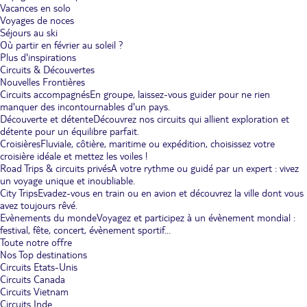
Vacances en solo
Voyages de noces
Séjours au ski
Où partir en février au soleil ?
Plus d'inspirations
Circuits & Découvertes
Nouvelles Frontières
Circuits accompagnés
En groupe, laissez-vous guider pour ne rien
manquer des incontournables d'un pays.
Découverte et détente
Découvrez nos circuits qui allient exploration et
détente pour un équilibre parfait.
Croisières
Fluviale, côtière, maritime ou expédition, choisissez votre
croisière idéale et mettez les voiles !
Road Trips & circuits privés
A votre rythme ou guidé par un expert : vivez
un voyage unique et inoubliable.
City Trips
Evadez-vous en train ou en avion et découvrez la ville dont vous
avez toujours rêvé.
Evènements du monde
Voyagez et participez à un évènement mondial :
festival, fête, concert, évènement sportif...
Toute notre offre
Nos Top destinations
Circuits Etats-Unis
Circuits Canada
Circuits Vietnam
Circuits Inde