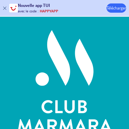
Nouvelle
app TUI
Télécharger
30€ offerts*
sur votre
voyage !
Hôtels & Clubs
avec le code :
HAPPYAPP