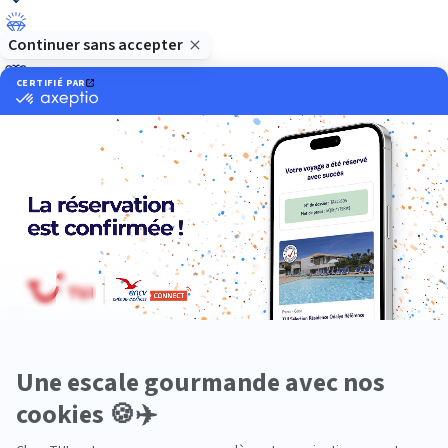
Luxe
Nature
Neige
Plongée
Premium