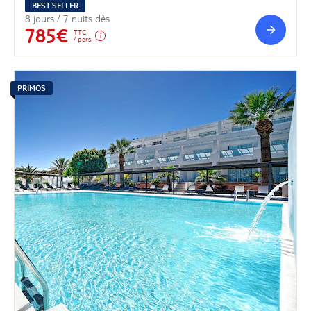
BEST SELLER
8 jours / 7 nuits dès
785€
TTC
/ pers.
PRIMOS