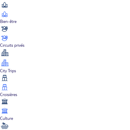
Bien-être
Circuits privés
City Trips
Croisières
Culture