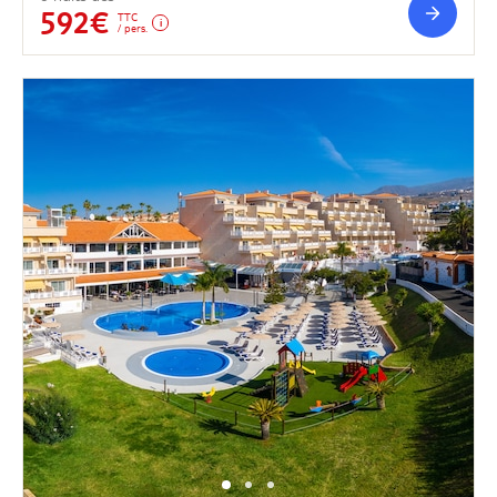
592€
TTC
/ pers.