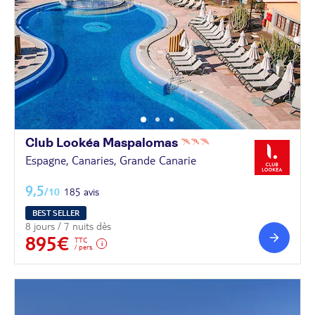
Club Lookéa
Maspalomas
Espagne, Canaries, Grande Canarie
9,5
/10
185 avis
BEST SELLER
8 jours / 7 nuits dès
895€
TTC
/ pers.