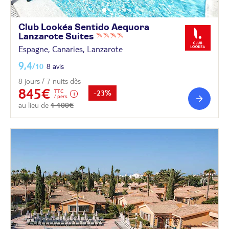
Club Lookéa Sentido Aequora
Lanzarote
Suites
Espagne, Canaries, Lanzarote
9,4
/10
8 avis
8 jours / 7 nuits dès
845€
TTC
-23%
/ pers.
au lieu de
1 100€