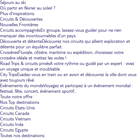
Séjours au ski
Où partir en février au soleil ?
Plus d'inspirations
Circuits & Découvertes
Nouvelles Frontières
Circuits accompagnés
En groupe, laissez-vous guider pour ne rien
manquer des incontournables d'un pays.
Découverte et détente
Découvrez nos circuits qui allient exploration et
détente pour un équilibre parfait.
Croisières
Fluviale, côtière, maritime ou expédition, choisissez votre
croisière idéale et mettez les voiles !
Road Trips & circuits privés
A votre rythme ou guidé par un expert : vivez
un voyage unique et inoubliable.
City Trips
Evadez-vous en train ou en avion et découvrez la ville dont vous
avez toujours rêvé.
Evènements du monde
Voyagez et participez à un évènement mondial :
festival, fête, concert, évènement sportif...
Toute notre offre
Nos Top destinations
Circuits Etats-Unis
Circuits Canada
Circuits Vietnam
Circuits Inde
Circuits Egypte
Toutes nos destinations