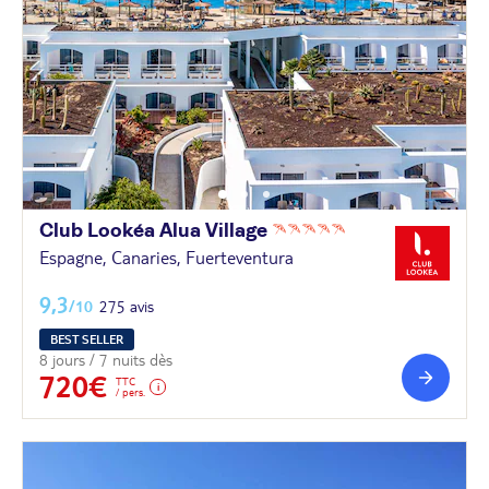
Club Lookéa Alua
Village
Espagne, Canaries, Fuerteventura
9,3
/10
275 avis
BEST SELLER
8 jours / 7 nuits dès
720€
TTC
/ pers.