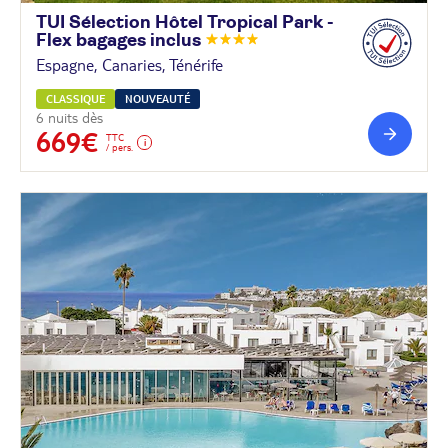
TUI Sélection Hôtel Tropical Park -
Flex bagages
inclus
Espagne, Canaries, Ténérife
CLASSIQUE
NOUVEAUTÉ
6 nuits dès
669€
TTC
/ pers.