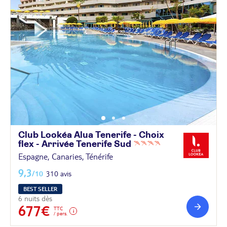
Club Lookéa Alua Tenerife - Choix
flex - Arrivée Tenerife
Sud
Espagne, Canaries, Ténérife
9,3
/10
310 avis
BEST SELLER
6 nuits dès
677€
TTC
/ pers.