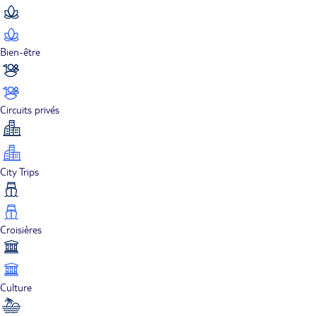
Bien-être
Circuits privés
City Trips
Croisières
Culture