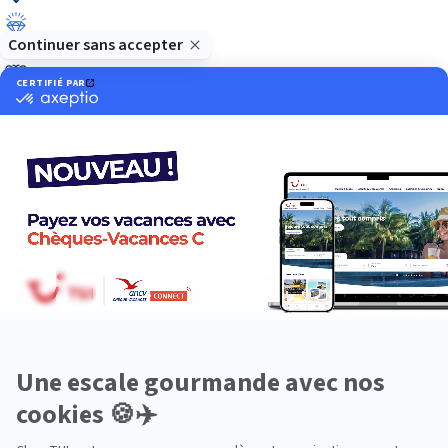
Luxe
Nature
Neige
Plongée
Premium