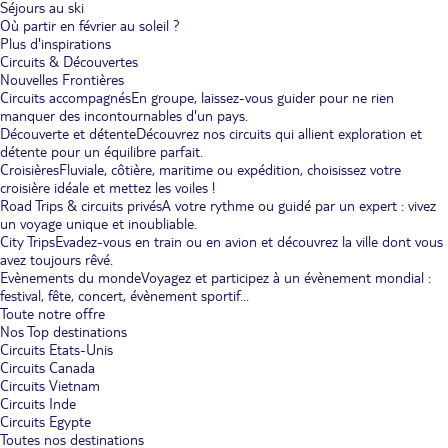
Séjours au ski
Où partir en février au soleil ?
Plus d'inspirations
Circuits & Découvertes
Nouvelles Frontières
Circuits accompagnés
En groupe, laissez-vous guider pour ne rien
manquer des incontournables d'un pays.
Découverte et détente
Découvrez nos circuits qui allient exploration et
détente pour un équilibre parfait.
Croisières
Fluviale, côtière, maritime ou expédition, choisissez votre
croisière idéale et mettez les voiles !
Road Trips & circuits privés
A votre rythme ou guidé par un expert : vivez
un voyage unique et inoubliable.
City Trips
Evadez-vous en train ou en avion et découvrez la ville dont vous
avez toujours rêvé.
Evènements du monde
Voyagez et participez à un évènement mondial :
festival, fête, concert, évènement sportif...
Toute notre offre
Nos Top destinations
Circuits Etats-Unis
Circuits Canada
Circuits Vietnam
Circuits Inde
Circuits Egypte
Toutes nos destinations