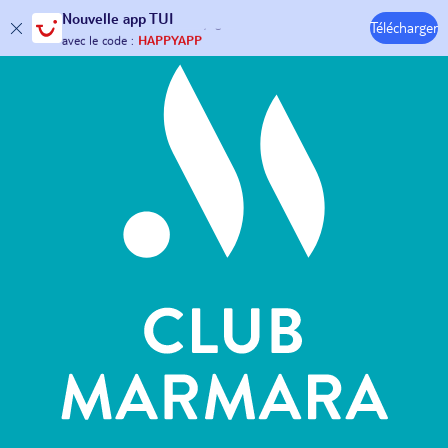
Hôtels & Clubs
Nouvelle
app TUI
30€ offerts*
sur votre
voyage !
Télécharger
avec le code :
HAPPYAPP