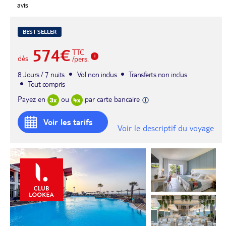
avis
BEST SELLER
574€
TTC
dès
/pers.
8 Jours / 7 nuits
Vol non inclus
Transferts non inclus
Tout compris
Payez en
ou
par carte bancaire
Voir les tarifs
Voir le descriptif du voyage