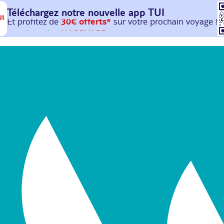
Téléchargez notre nouvelle
app TUI
Et profitez de
30€ offerts*
sur votre
prochain
voyage !
avec le code :
HAPPYAPP