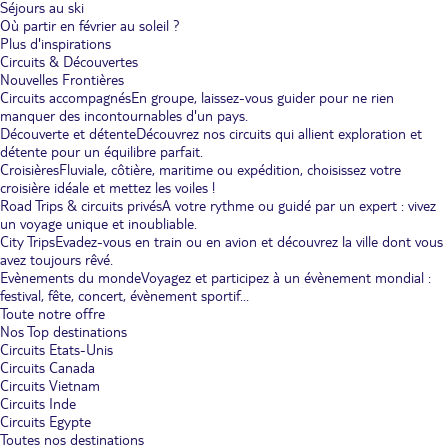
Séjours au ski
Où partir en février au soleil ?
Plus d'inspirations
Circuits & Découvertes
Nouvelles Frontières
Circuits accompagnés
En groupe, laissez-vous guider pour ne rien
manquer des incontournables d'un pays.
Découverte et détente
Découvrez nos circuits qui allient exploration et
détente pour un équilibre parfait.
Croisières
Fluviale, côtière, maritime ou expédition, choisissez votre
croisière idéale et mettez les voiles !
Road Trips & circuits privés
A votre rythme ou guidé par un expert : vivez
un voyage unique et inoubliable.
City Trips
Evadez-vous en train ou en avion et découvrez la ville dont vous
avez toujours rêvé.
Evènements du monde
Voyagez et participez à un évènement mondial :
festival, fête, concert, évènement sportif...
Toute notre offre
Nos Top destinations
Circuits Etats-Unis
Circuits Canada
Circuits Vietnam
Circuits Inde
Circuits Egypte
Toutes nos destinations