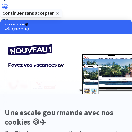
Luxe
Nature
Neige
Plongée
Premium