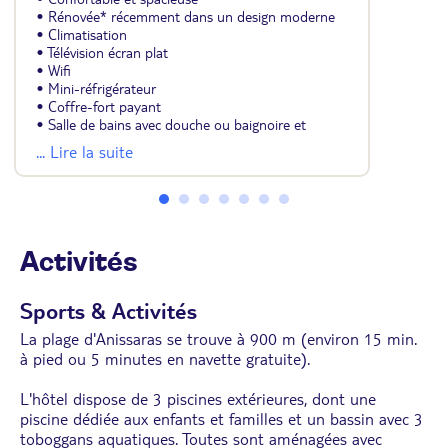
• Rénovée* récemment dans un design moderne
• Climatisation
• Télévision écran plat
• Wifi
• Mini-réfrigérateur
• Coffre-fort payant
• Salle de bains avec douche ou baignoire et
sèche-cheveux
... Lire la suite
• Balcon ou terrasse
• Composée d'un lit double ou 2 lits jumeaux
et lits superposés dans le même espace.
* Les chambres rénovées ont subi une rénovation
complète : changement de mobilier, rénovation de
Activités
la salle de bain.
Sports & Activités
La plage d'Anissaras se trouve à 900 m (environ 15 min.
à pied ou 5 minutes en navette gratuite).
L'hôtel dispose de 3 piscines extérieures, dont une
piscine dédiée aux enfants et familles et un bassin avec 3
toboggans aquatiques. Toutes sont aménagées avec