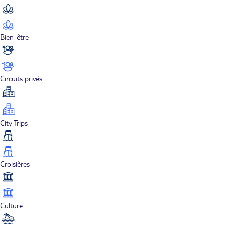
Bien-être
Circuits privés
City Trips
Croisières
Culture