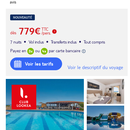
avis
NOUVEAUTÉ
779€
TTC
dès
/pers.
7 nuits
Vol inclus
Transferts inclus
Tout compris
Payez en
ou
par carte bancaire
Voir les tarifs
Voir le descriptif du voyage