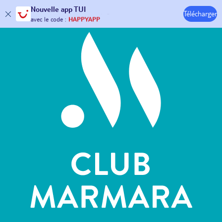
Hôtels & Clubs
Nouvelle
app TUI
30€ offerts*
sur votre
voyage !
Télécharger
avec le code :
HAPPYAPP