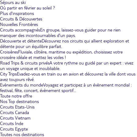
Séjours au ski
Où partir en février au soleil ?
Plus d'inspirations
Circuits & Découvertes
Nouvelles Frontières
Circuits accompagnés
En groupe, laissez-vous guider pour ne rien
manquer des incontournables d'un pays.
Découverte et détente
Découvrez nos circuits qui allient exploration et
détente pour un équilibre parfait.
Croisières
Fluviale, côtière, maritime ou expédition, choisissez votre
croisière idéale et mettez les voiles !
Road Trips & circuits privés
A votre rythme ou guidé par un expert : vivez
un voyage unique et inoubliable.
City Trips
Evadez-vous en train ou en avion et découvrez la ville dont vous
avez toujours rêvé.
Evènements du monde
Voyagez et participez à un évènement mondial :
festival, fête, concert, évènement sportif...
Toute notre offre
Nos Top destinations
Circuits Etats-Unis
Circuits Canada
Circuits Vietnam
Circuits Inde
Circuits Egypte
Toutes nos destinations