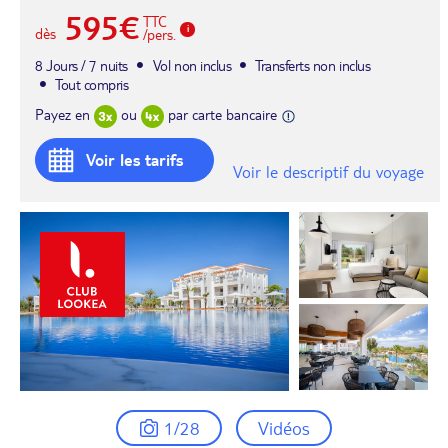
595€
TTC
dès
/pers.
8 Jours / 7 nuits
Vol non inclus
Transferts non inclus
Tout compris
Payez en
ou
par carte bancaire
Voir les tarifs
Voir le descriptif du voyage
1/28
Vidéos