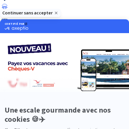
Luxe
Nature
Neige
Plongée
Premium