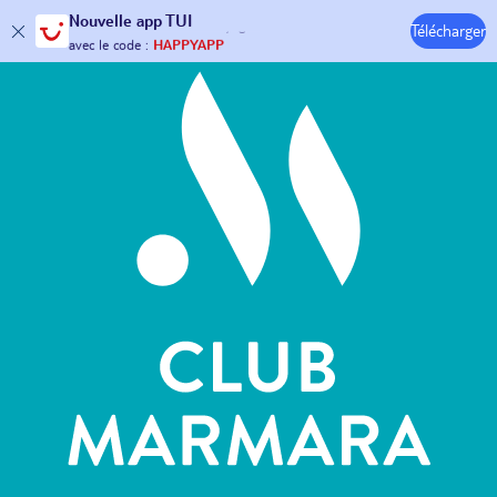
Hôtels & Clubs
Nouvelle
app TUI
30€ offerts*
sur votre
voyage !
Télécharger
avec le code :
HAPPYAPP