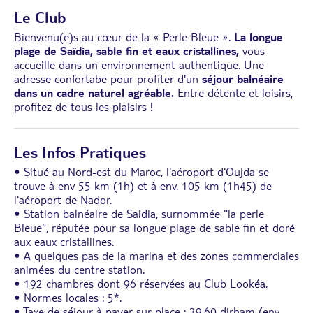
Le Club
Bienvenu(e)s au cœur de la « Perle Bleue ».
La longue
plage de Saïdia, sable fin et eaux cristallines,
vous
accueille dans un environnement authentique. Une
adresse confortabe pour profiter d'un
séjour balnéaire
dans un cadre naturel agréable.
Entre détente et loisirs,
profitez de tous les plaisirs !
Les Infos Pratiques
• Situé au Nord-est du Maroc, l'aéroport d'Oujda se
trouve à env 55 km (1h) et à env. 105 km (1h45) de
l'aéroport de Nador.
• Station balnéaire de Saidia, surnommée "la perle
Bleue", réputée pour sa longue plage de sable fin et doré
aux eaux cristallines.
• A quelques pas de la marina et des zones commerciales
animées du centre station.
• 192 chambres dont 96 réservées au Club Lookéa.
• Normes locales : 5*.
• Taxe de séjour à payer sur place : 39,60 dirham (env.