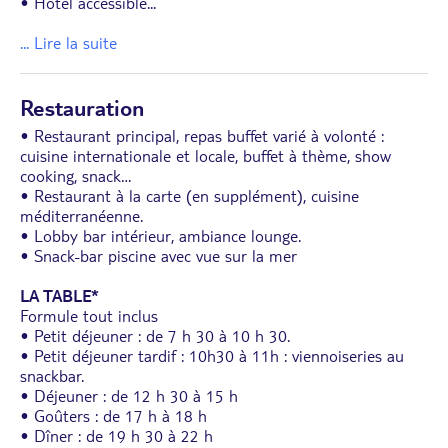
• Hôtel accessible
...
... Lire la suite
Restauration
• Restaurant principal, repas buffet varié à volonté :
cuisine internationale et locale, buffet à thème, show
cooking, snack…
• Restaurant à la carte (en supplément), cuisine
méditerranéenne.
• Lobby bar intérieur, ambiance lounge.
• Snack-bar piscine avec vue sur la mer
LA TABLE*
Formule tout inclus
• Petit déjeuner : de 7 h 30 à 10 h 30.
• Petit déjeuner tardif : 10h30 à 11h : viennoiseries au
snackbar.
• Déjeuner : de 12 h 30 à 15 h
• Goûters : de 17 h à 18 h
• Dîner : de 19 h 30 à 22 h