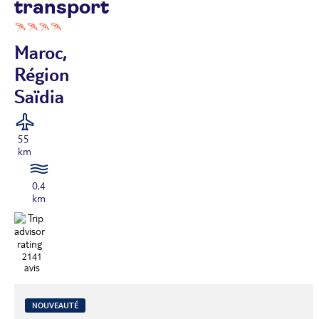
transport
Maroc,
Région
Saïdia
55
km
0,4
km
2141
avis
NOUVEAUTÉ