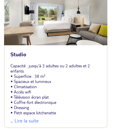
Studio
Capacité : jusqu’à 3 adultes ou 2 adultes et 2
enfants.
• Superficie : 38 m²
• Spacieux et lumineux
• Climatisation
• Accès wifi
• Télévision écran plat
• Coffre-fort électronique
• Dressing
• Petit espace kitchenette
• Salle de bains avec baignoire ou douche et
... Lire la suite
sèche-cheveux
• Vue jardin ou piscine