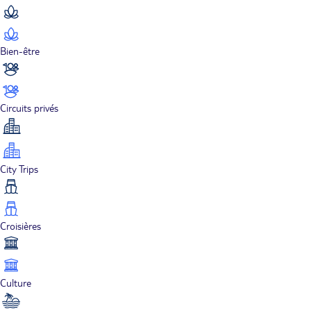
Bien-être
Circuits privés
City Trips
Croisières
Culture