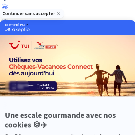
Luxe
Nature
Neige
Plongée
Premium