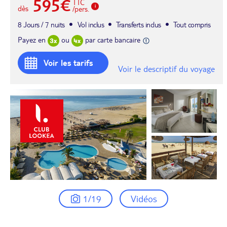
595€
TTC
dès
/pers.
8 Jours / 7 nuits
Vol inclus
Transferts inclus
Tout compris
Payez en
ou
par carte bancaire
Voir les tarifs
Voir le descriptif du voyage
1/19
Vidéos