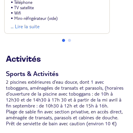
• Téléphone
• TV satellite
• Wifi
• Mini-réfrigérateur (vide)
• Salle de bains avec douche et sèche-cheveux
... Lire la suite
• Coffre-fort (payant : 5 dinars / jour soit environ
1,50 euros / jour)
• Balcon ou terrasse
Activités
Sports & Activités
2 piscines extérieures d'eau douce, dont 1 avec
toboggans, aménagées de transats et parasols, (horaires
d'ouverture de la piscine avec toboggans : de 10h à
12h30 et de 14h30 à 17h 30 et à partir de la mi avril à
fin septembre : de 10h30 à 12h et de 15h à 16h.
Plage de sable fin avec section privative, en accès direct,
aménagée de transats, parasols et cabines de douche.
Prêt de serviette de bain avec caution (environ 10 €)