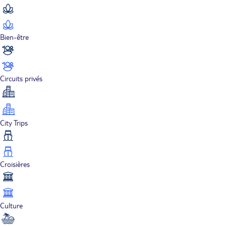
Bien-être
Circuits privés
City Trips
Croisières
Culture