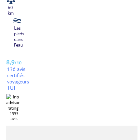
60
km
Les
pieds
dans
l'eau
8,9
/10
136 avis
certifiés
voyageurs
TUI
1555
avis