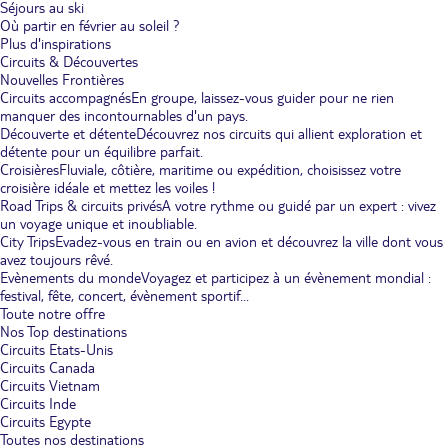
Séjours au ski
Où partir en février au soleil ?
Plus d'inspirations
Circuits & Découvertes
Nouvelles Frontières
Circuits accompagnés
En groupe, laissez-vous guider pour ne rien
manquer des incontournables d'un pays.
Découverte et détente
Découvrez nos circuits qui allient exploration et
détente pour un équilibre parfait.
Croisières
Fluviale, côtière, maritime ou expédition, choisissez votre
croisière idéale et mettez les voiles !
Road Trips & circuits privés
A votre rythme ou guidé par un expert : vivez
un voyage unique et inoubliable.
City Trips
Evadez-vous en train ou en avion et découvrez la ville dont vous
avez toujours rêvé.
Evènements du monde
Voyagez et participez à un évènement mondial :
festival, fête, concert, évènement sportif...
Toute notre offre
Nos Top destinations
Circuits Etats-Unis
Circuits Canada
Circuits Vietnam
Circuits Inde
Circuits Egypte
Toutes nos destinations