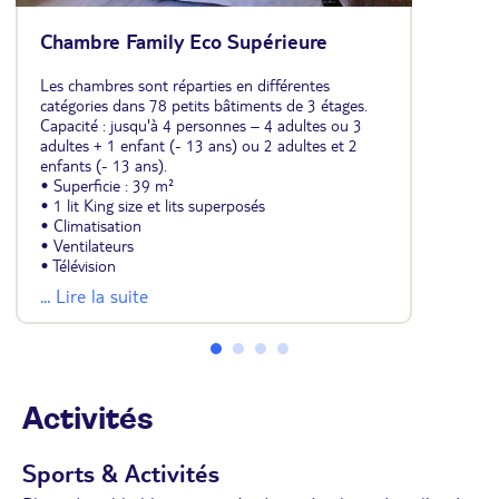
Chambre Family Eco Supérieure
Les chambres sont réparties en différentes
catégories dans 78 petits bâtiments de 3 étages.
Capacité : jusqu'à 4 personnes – 4 adultes ou 3
adultes + 1 enfant (- 13 ans) ou 2 adultes et 2
enfants (- 13 ans).
• Superficie : 39 m²
• 1 lit King size et lits superposés
• Climatisation
• Ventilateurs
• Télévision
• Minibar (sodas et bière)
... Lire la suite
• Distributeur d'eau
• Coffre-fort
• Wifi
• Salle de douche avec sèche-cheveux
• Fer et table à repasser
• Chaussons et peignoirs (sur demande et selon
Activités
disponibilité)
• Balcon ou terrasse avec vue sur le jardin, la
piscine ou la jungle
Sports & Activités