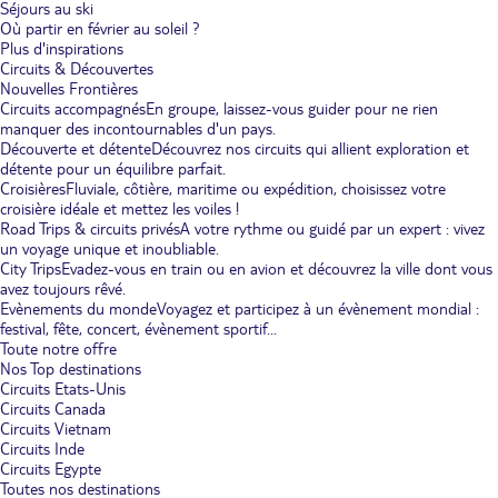
Séjours au ski
Où partir en février au soleil ?
Plus d'inspirations
Circuits & Découvertes
Nouvelles Frontières
Circuits accompagnés
En groupe, laissez-vous guider pour ne rien
manquer des incontournables d'un pays.
Découverte et détente
Découvrez nos circuits qui allient exploration et
détente pour un équilibre parfait.
Croisières
Fluviale, côtière, maritime ou expédition, choisissez votre
croisière idéale et mettez les voiles !
Road Trips & circuits privés
A votre rythme ou guidé par un expert : vivez
un voyage unique et inoubliable.
City Trips
Evadez-vous en train ou en avion et découvrez la ville dont vous
avez toujours rêvé.
Evènements du monde
Voyagez et participez à un évènement mondial :
festival, fête, concert, évènement sportif...
Toute notre offre
Nos Top destinations
Circuits Etats-Unis
Circuits Canada
Circuits Vietnam
Circuits Inde
Circuits Egypte
Toutes nos destinations