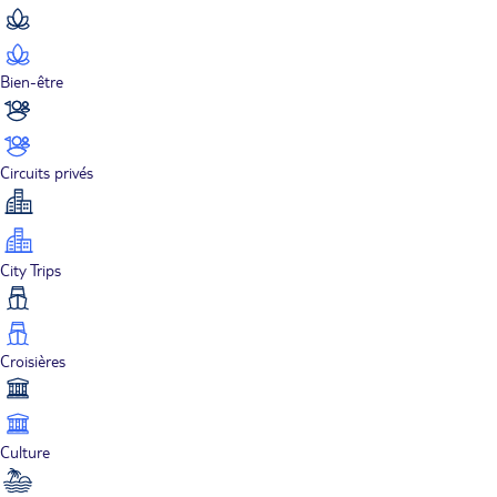
Bien-être
Circuits privés
City Trips
Croisières
Culture