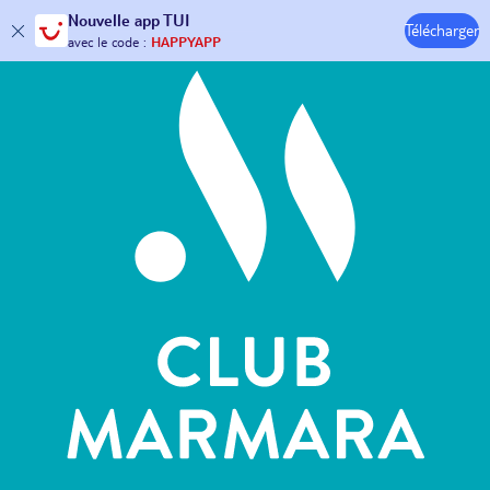
Hôtels & Clubs
Nouvelle
app TUI
Télécharger
30€ offerts*
sur votre
voyage !
avec le code :
HAPPYAPP