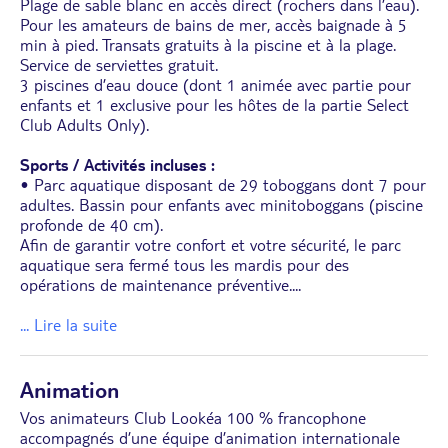
Plage de sable blanc en accès direct (rochers dans l’eau).
La réglementation mexicaine impose au moins un
Pour les amateurs de bains de mer, accès baignade à 5
adulte de 18 ans dans chaque chambre.
min à pied. Transats gratuits à la piscine et à la plage.
À noter : il n’existe pas de chambres
Service de serviettes gratuit.
communicantes dans cette catégorie. Uniquement
3 piscines d’eau douce (dont 1 animée avec partie pour
possibilité de chambres côte à côte sous réserve de
enfants et 1 exclusive pour les hôtes de la partie Select
disponibilité.
Club Adults Only).
Sports / Activités incluses :
• Parc aquatique disposant de 29 toboggans dont 7 pour
adultes. Bassin pour enfants avec minitoboggans (piscine
profonde de 40 cm).
Afin de garantir votre confort et votre sécurité, le parc
aquatique sera fermé tous les mardis pour des
opérations de maintenance préventive.
...
... Lire la suite
Animation
Vos animateurs Club Lookéa 100 % francophone
accompagnés d’une équipe d’animation internationale