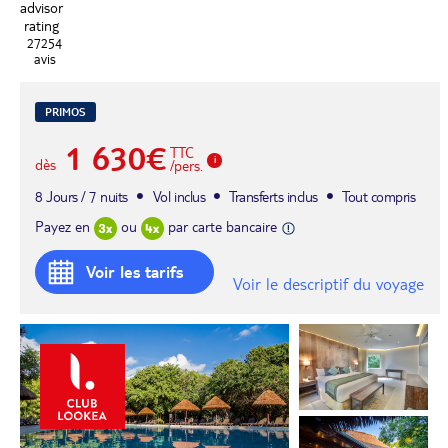
27254
avis
PRIMOS
1 630€
TTC
dès
/pers.
8 Jours / 7 nuits
Vol inclus
Transferts inclus
Tout compris
Payez en
ou
par carte bancaire
Voir les tarifs
Voir le descriptif du voyage