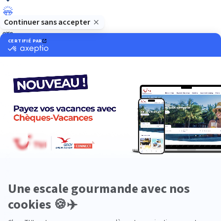
Luxe
Nature
Neige
Plongée
Premium