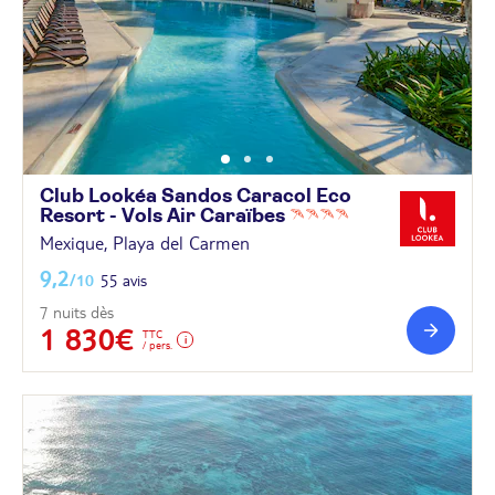
Club Lookéa Sandos Caracol Eco
Resort - Vols Air
Caraïbes
Mexique, Playa del Carmen
9,2
/10
55 avis
7 nuits dès
1 830€
TTC
/ pers.