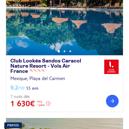
Club Lookéa Sandos Caracol
Nature Resort - Vols Air
France
Mexique, Playa del Carmen
9,2
/10
55 avis
7 nuits dès
1 630€
TTC
/ pers.
PRIMOS