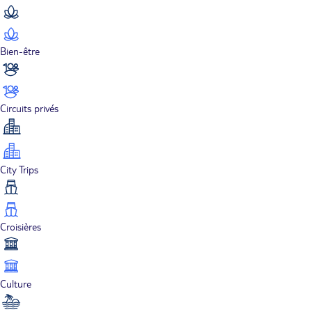
Bien-être
Circuits privés
City Trips
Croisières
Culture