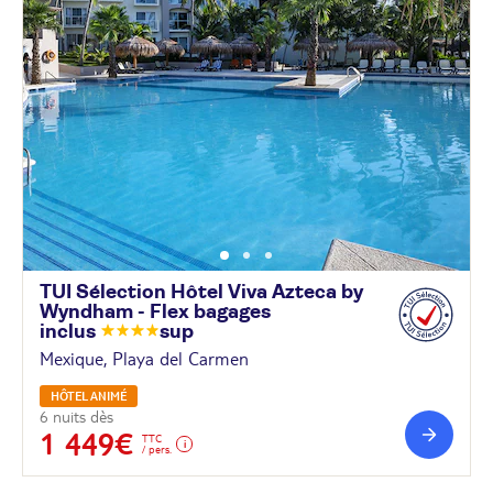
TUI Sélection Hôtel Viva Azteca by
Wyndham - Flex bagages
inclus
sup
Mexique, Playa del Carmen
HÔTEL ANIMÉ
6 nuits dès
1 449€
TTC
/ pers.