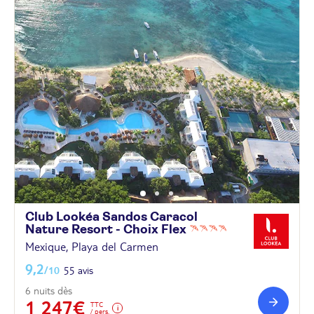
Club Lookéa Sandos Caracol
Nature Resort - Choix
Flex
Mexique, Playa del Carmen
9,2
/10
55 avis
6 nuits dès
1 247€
TTC
/ pers.