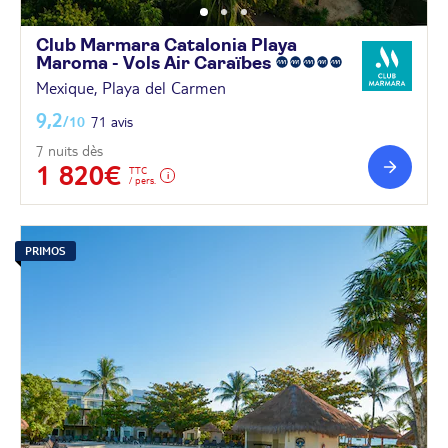
Club Marmara Catalonia Playa
Maroma - Vols Air
Caraïbes
Mexique, Playa del Carmen
9,2
/10
71 avis
7 nuits dès
1 820€
TTC
/ pers.
PRIMOS