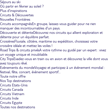
Séjours au ski
Où partir en février au soleil ?
Plus d'inspirations
Circuits & Découvertes
Nouvelles Frontières
Circuits accompagnés
En groupe, laissez-vous guider pour ne rien
manquer des incontournables d'un pays.
Découverte et détente
Découvrez nos circuits qui allient exploration et
détente pour un équilibre parfait.
Croisières
Fluviale, côtière, maritime ou expédition, choisissez votre
croisière idéale et mettez les voiles !
Road Trips & circuits privés
A votre rythme ou guidé par un expert : vivez
un voyage unique et inoubliable.
City Trips
Evadez-vous en train ou en avion et découvrez la ville dont vous
avez toujours rêvé.
Evènements du monde
Voyagez et participez à un évènement mondial :
festival, fête, concert, évènement sportif...
Toute notre offre
Nos Top destinations
Circuits Etats-Unis
Circuits Canada
Circuits Vietnam
Circuits Inde
Circuits Egypte
Toutes nos destinations