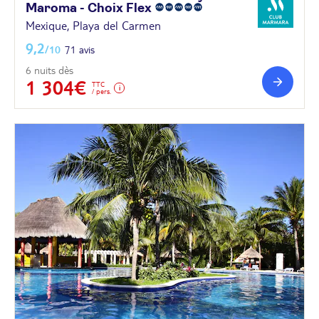
Maroma - Choix
Flex
Mexique, Playa del Carmen
9,2
/10
71 avis
6 nuits dès
1 304€
TTC
/ pers.