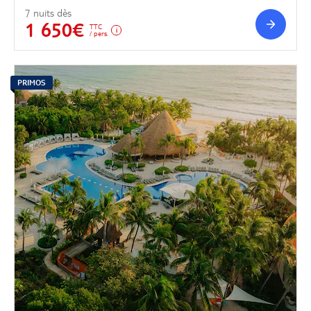
7 nuits dès
1 650€
TTC
/ pers.
PRIMOS