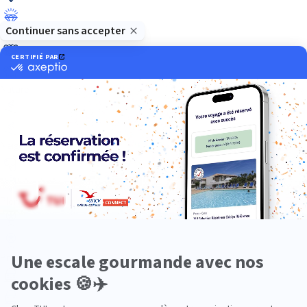
Luxe
Nature
Neige
Plongée
Premium