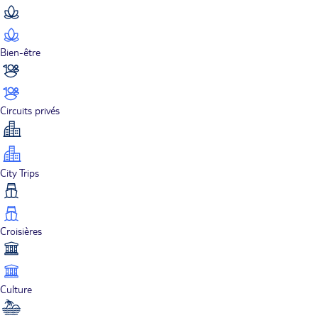
Bien-être
Circuits privés
City Trips
Croisières
Culture