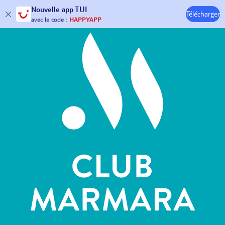
Hôtels & Clubs
Nouvelle
app TUI
30€ offerts*
sur votre
voyage !
Télécharger
avec le code :
HAPPYAPP