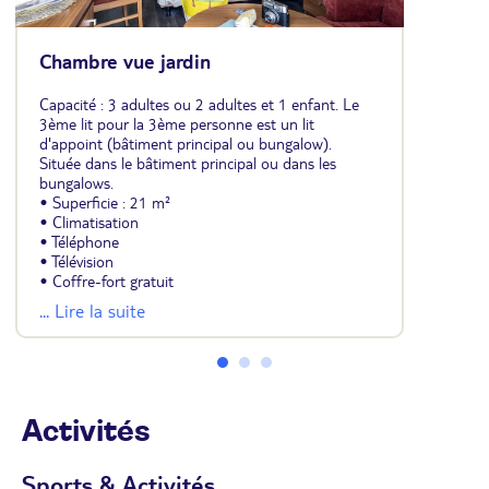
Chambre vue jardin
Capacité : 3 adultes ou 2 adultes et 1 enfant. Le
3ème lit pour la 3ème personne est un lit
d'appoint (bâtiment principal ou bungalow).
Située dans le bâtiment principal ou dans les
bungalows.
• Superficie : 21 m²
• Climatisation
• Téléphone
• Télévision
• Coffre-fort gratuit
• Mini-frigo
... Lire la suite
• Carrelage ou parquet
• Salle de bains avec douche (bâtiment principal)
ou baignoire (bungalow) et sèche-cheveux
• Balcon ou terrasse
Activités
Sports & Activités