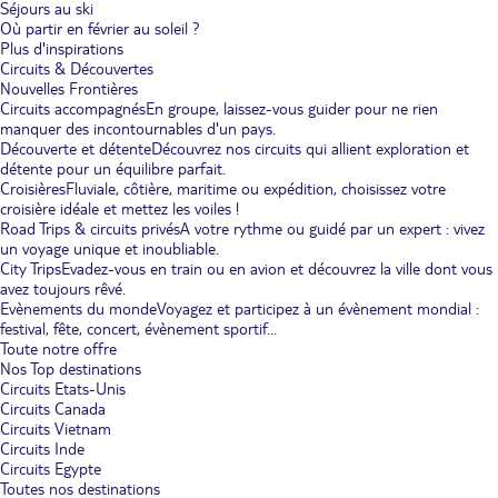
Séjours au ski
Où partir en février au soleil ?
Plus d'inspirations
Circuits & Découvertes
Nouvelles Frontières
Circuits accompagnés
En groupe, laissez-vous guider pour ne rien
manquer des incontournables d'un pays.
Découverte et détente
Découvrez nos circuits qui allient exploration et
détente pour un équilibre parfait.
Croisières
Fluviale, côtière, maritime ou expédition, choisissez votre
croisière idéale et mettez les voiles !
Road Trips & circuits privés
A votre rythme ou guidé par un expert : vivez
un voyage unique et inoubliable.
City Trips
Evadez-vous en train ou en avion et découvrez la ville dont vous
avez toujours rêvé.
Evènements du monde
Voyagez et participez à un évènement mondial :
festival, fête, concert, évènement sportif...
Toute notre offre
Nos Top destinations
Circuits Etats-Unis
Circuits Canada
Circuits Vietnam
Circuits Inde
Circuits Egypte
Toutes nos destinations