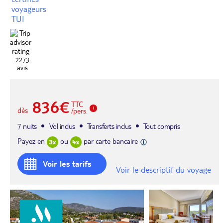
voyageurs
TUI
2273
avis
836€
TTC
dès
/pers.
7 nuits
Vol inclus
Transferts inclus
Tout compris
Payez en
ou
par carte bancaire
Voir les tarifs
Voir le descriptif du voyage