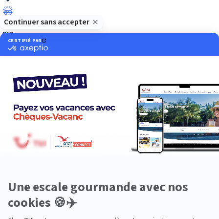
Luxe
Nature
Neige
Plongée
Premium