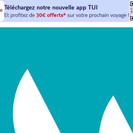
Téléchargez notre nouvelle
app TUI
Et profitez de
30€ offerts*
sur votre
prochain
voyage !
avec le code :
HAPPYAPP