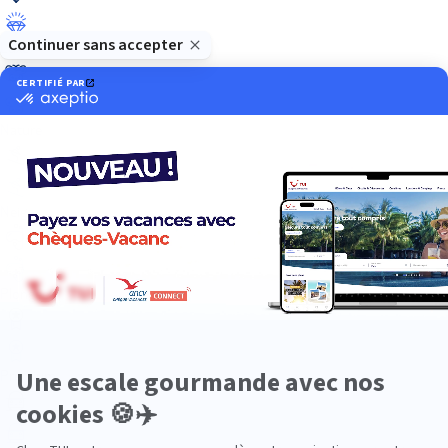
Luxe
Nature
Neige
Plongée
Premium