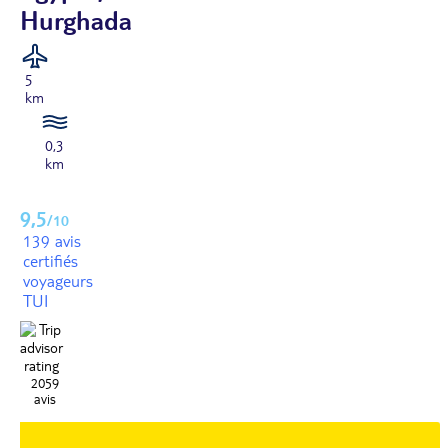
Hurghada
5
km
0,3
km
9,5
/10
139 avis
certifiés
voyageurs
TUI
2059
avis