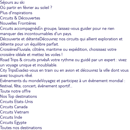
Séjours au ski
Où partir en février au soleil ?
Plus d'inspirations
Circuits & Découvertes
Nouvelles Frontières
Circuits accompagnés
En groupe, laissez-vous guider pour ne rien
manquer des incontournables d'un pays.
Découverte et détente
Découvrez nos circuits qui allient exploration et
détente pour un équilibre parfait.
Croisières
Fluviale, côtière, maritime ou expédition, choisissez votre
croisière idéale et mettez les voiles !
Road Trips & circuits privés
A votre rythme ou guidé par un expert : vivez
un voyage unique et inoubliable.
City Trips
Evadez-vous en train ou en avion et découvrez la ville dont vous
avez toujours rêvé.
Evènements du monde
Voyagez et participez à un évènement mondial :
festival, fête, concert, évènement sportif...
Toute notre offre
Nos Top destinations
Circuits Etats-Unis
Circuits Canada
Circuits Vietnam
Circuits Inde
Circuits Egypte
Toutes nos destinations