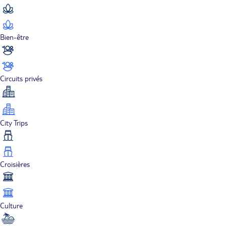
Bien-être
Circuits privés
City Trips
Croisières
Culture