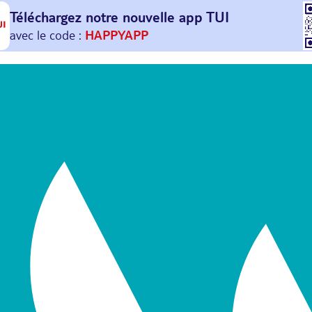
Téléchargez notre nouvelle
app TUI
Et profitez de
30€ offerts*
sur votre
prochain
voyage !
avec le code :
HAPPYAPP