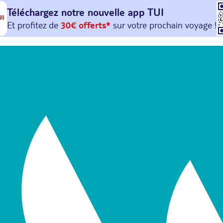
Téléchargez notre nouvelle
app TUI
Et profitez de
30€ offerts*
sur votre
prochain
voyage !
avec le code :
HAPPYAPP