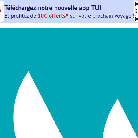
Téléchargez notre nouvelle
app TUI
Et profitez de
30€ offerts*
sur votre
prochain
voyage !
avec le code :
HAPPYAPP