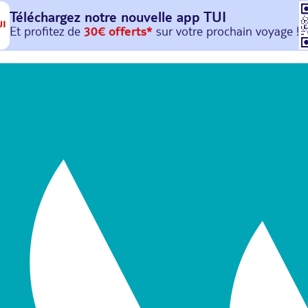
Téléchargez notre nouvelle
app TUI
Et profitez de
30€ offerts*
sur votre
prochain
voyage !
avec le code :
HAPPYAPP